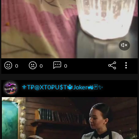
0
0
0
⚜️T₽@XT0₽U$T🔱Joker🚜🃏✨