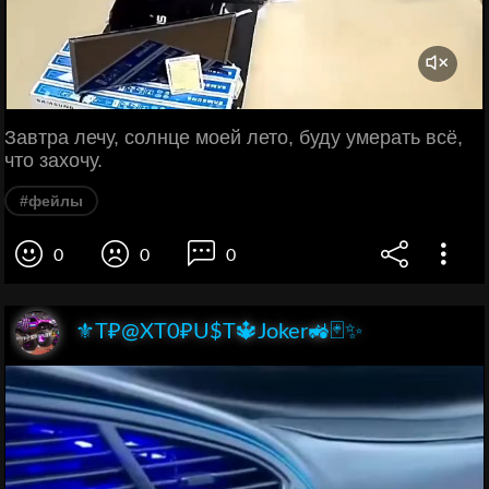
Завтра лечу, солнце моей лето, буду умерать всё,
что захочу.
#фейлы
0
0
0
⚜️T₽@XT0₽U$T🔱Joker🚜🃏✨