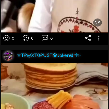
0
0
0
⚜️T₽@XT0₽U$T🔱Joker🚜🃏✨