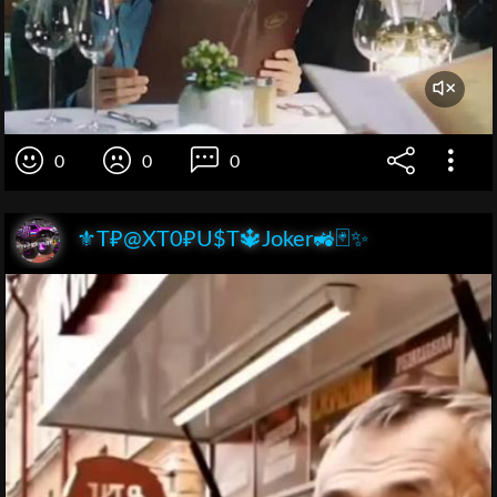
0
0
0
⚜️T₽@XT0₽U$T🔱Joker🚜🃏✨