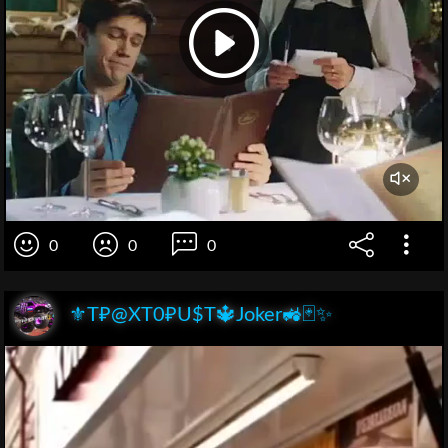
0
0
0
⚜️T₽@XT0₽U$T🔱Joker🚜🃏✨