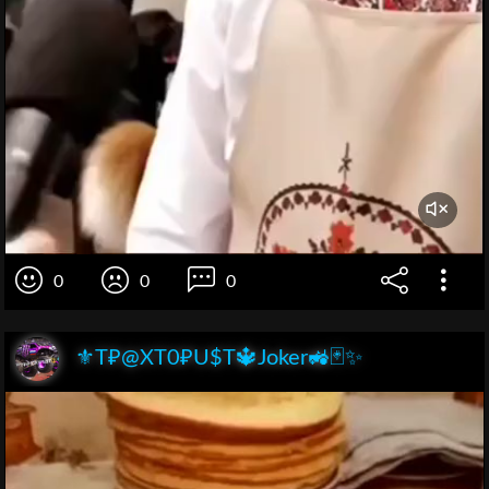
0
0
0
⚜️T₽@XT0₽U$T🔱Joker🚜🃏✨