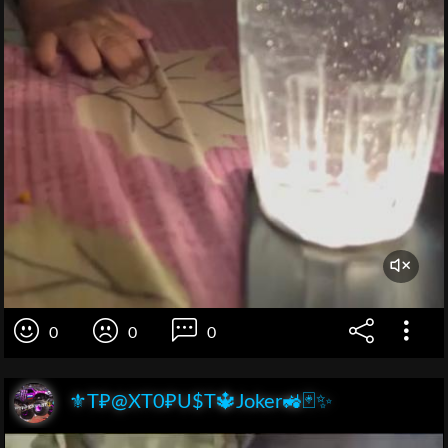
0
0
0
⚜️T₽@XT0₽U$T🔱Joker🚜🃏✨