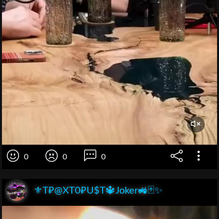
0
0
0
⚜️T₽@XT0₽U$T🔱Joker🚜🃏✨