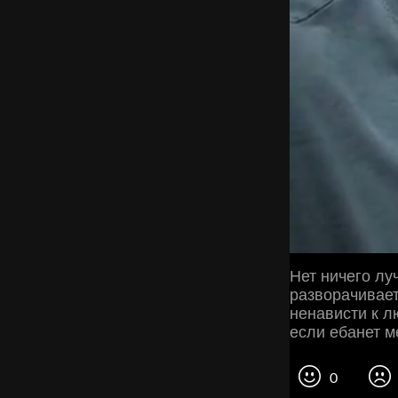
Нет ничего лу
разворачивает
ненависти к л
если ебанет м
0