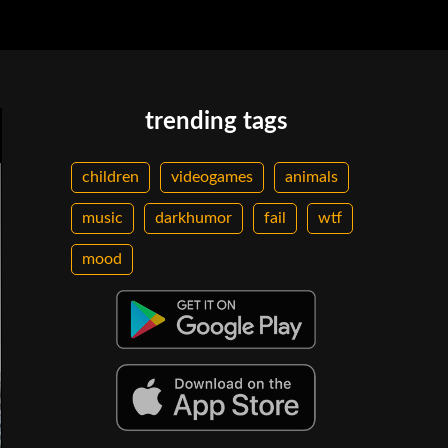
trending tags
children
videogames
animals
music
darkhumor
fail
wtf
mood