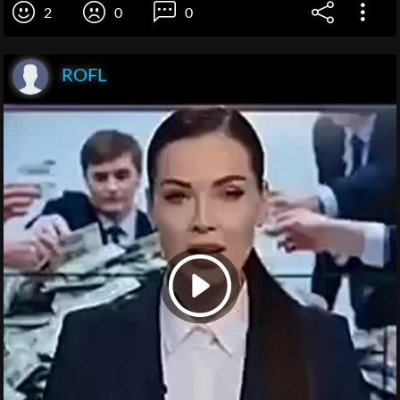
2
0
0
ROFL