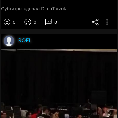
Субтитры сделал DimaTorzok
0
0
0
ROFL