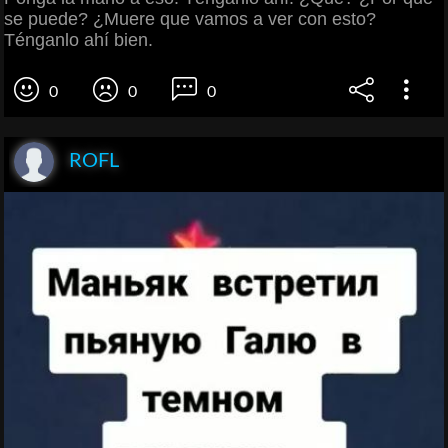
se puede? ¿Muere que vamos a ver con esto?
Ténganlo ahí bien.
0
0
0
ROFL