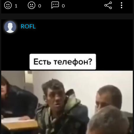
1
0
0
ROFL