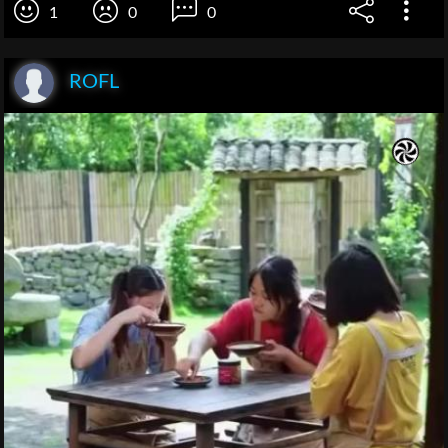
1
0
0
ROFL