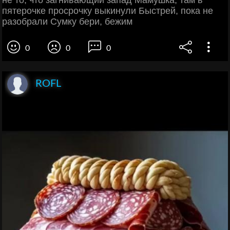
не то, что загнивающий запад Мамушка, там в
пятерочке просрочку выкинули Быстрей, пока не
разобрали Сумку бери, бежим
0
0
0
ROFL