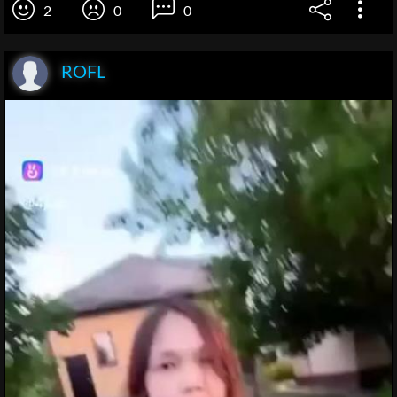
2
0
0
ROFL