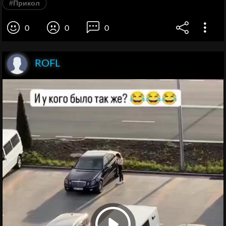
#Прикол
0
0
0
ROFL