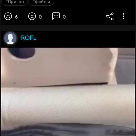
#Прикол
#фейлы
6
0
0
ROFL