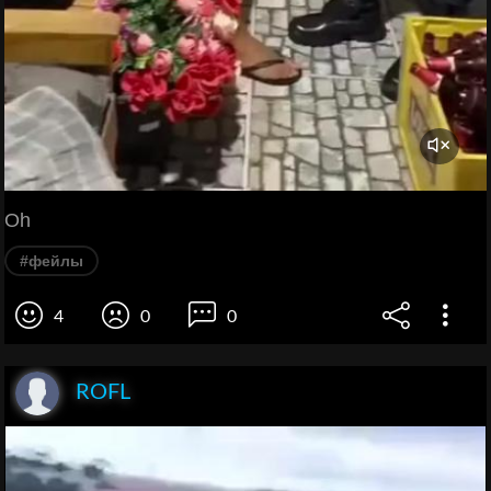
Oh
#фейлы
4
0
0
ROFL