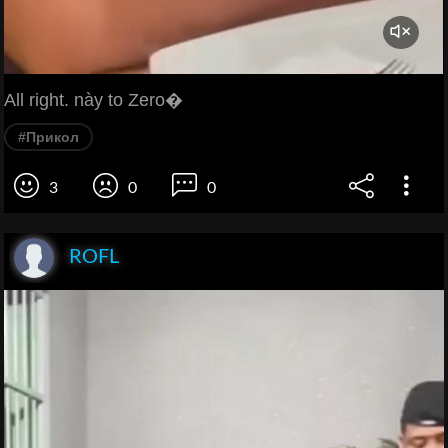
All right. này to Zero�
#Прикол
3
0
0
ROFL