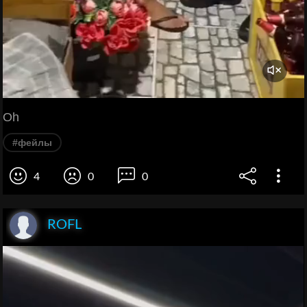
Oh
#фейлы
4
0
0
ROFL