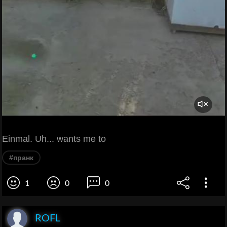
Einmal. Uh... wants me to
#пранк
1
0
0
ROFL