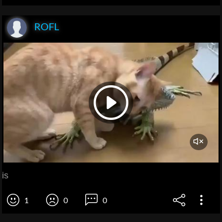
ROFL
is
1
0
0