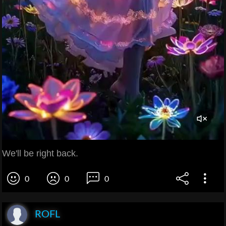
We'll be right back.
0
0
0
ROFL