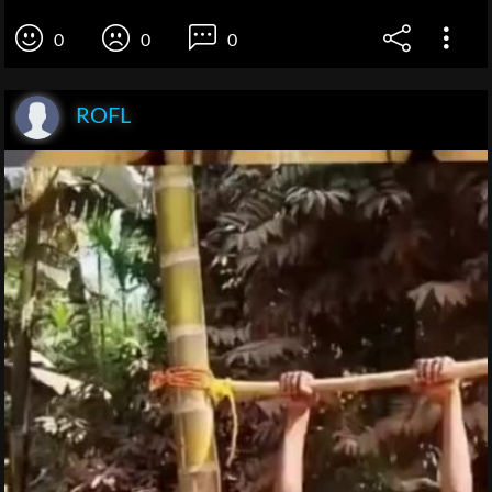
0
0
0
ROFL