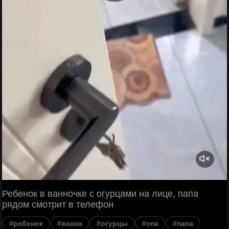
Ребенок в ванночке с огурцами на лице, папа
рядом смотрит в телефон
#ребенок
#ванна
#огурцы
#спа
#папа