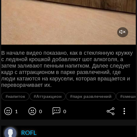
В начале видео показано, как в стеклянную кружку
с ледяной крошкой добавляют шот алкоголя, а
затем заливают пенным напитком. Далее следует
кадр с аттракционом в парке развлечений, где
люди катаются на карусели, которая вращается и
переворачивает их.
#напиток
#Аттракцион
#парк развлечений
#смешн
1
0
0
ROFL