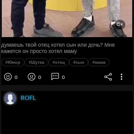
думаешь твой отец хотел сын или дочь? Мне
кажется он просто хотел маму
#Юмор
#Шутка
#отец
#сын
#мама
0
0
0
ROFL