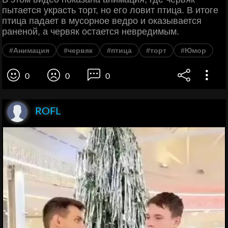
пытается украсть торт, но его ловит птица. В итоге
птица падает в мусорное ведро и оказывается
раненой, а червяк остается невредимым.
#Анимация
#червяк
#птица
#торт
#Юмор
0
0
0
ROFL