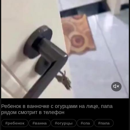
Ребенок в ванночке с огурцами на лице, папа
рядом смотрит в телефон
#ребенок
#ванна
#огурцы
#спа
#папа