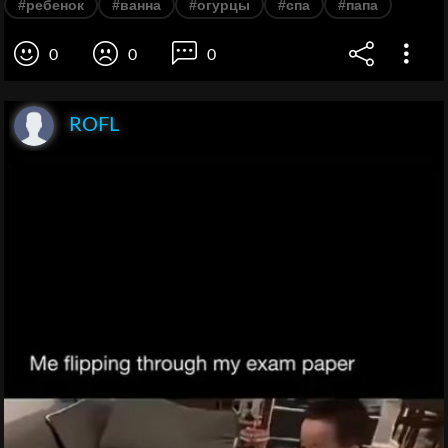
#ребенок
#ванна
#огурцы
#спа
#папа
0
0
0
ROFL