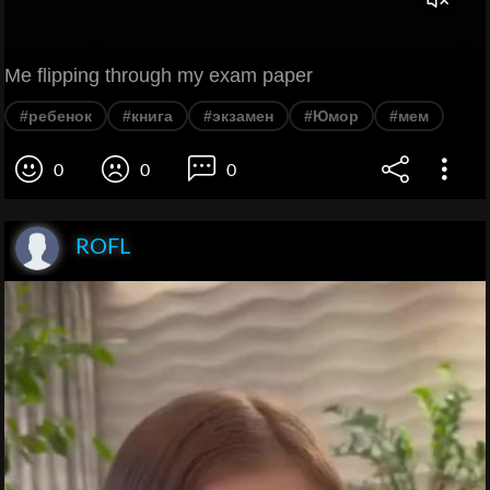
Me flipping through my exam paper
#ребенок
#книга
#экзамен
#Юмор
#мем
0
0
0
ROFL