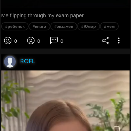
Me flipping through my exam paper
#ребенок
#книга
#экзамен
#Юмор
#мем
0
0
0
ROFL