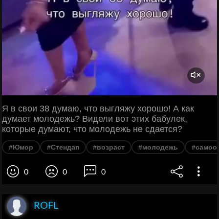
Я в свои 38 думаю, что выгляжу хорошо! А как
думает молодежь? Видели вот этих бабулек,
которые думают, что молодежь не сдается?
#Юмор
#Стендап
#возраст
#молодежь
#самоо
0
0
0
ROFL