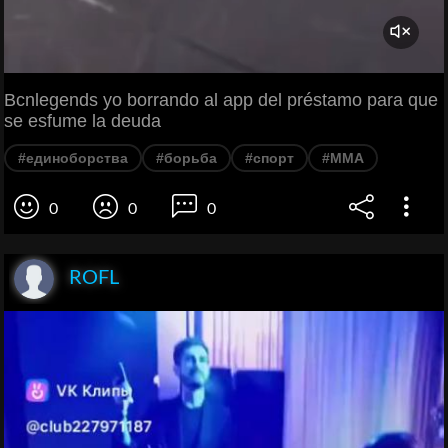
Bcnlegends yo borrando al app del préstamo para que
se esfume la deuda
#единоборства
#борьба
#спорт
#ММА
0
0
0
ROFL