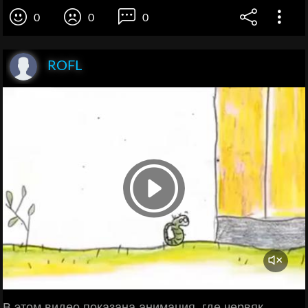
0
0
0
ROFL
В этом видео показана анимация, где червяк