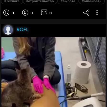
#Техника
#строительство
#высота
#опасность
0
0
0
ROFL