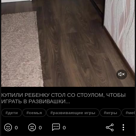
КУПИЛИ РЕБЕНКУ СТОЛ СО СТОУЛОМ, ЧТОБЫ
ИГРАТЬ В РАЗВИВАШКИ...
#дети
#семья
#развивающие игры
#игры
#меб
0
0
0