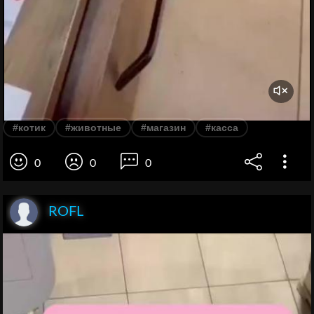
#котик
#животные
#магазин
#касса
0
0
0
ROFL