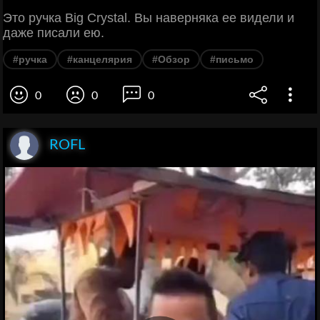
Это ручка Big Crystal. Вы наверняка ее видели и
даже писали ею.
#ручка
#канцелярия
#Обзор
#письмо
0
0
0
ROFL