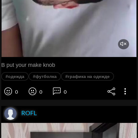
B put your make knob
#одежда
#футболка
#графика на одежде
0
0
0
ROFL