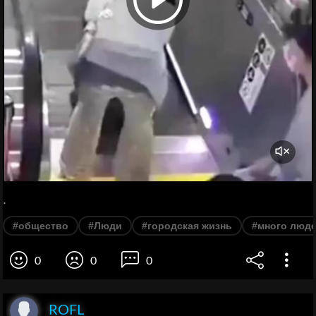
.
#общество
#Люди
#городская жизнь
#много люд
0
0
0
ROFL