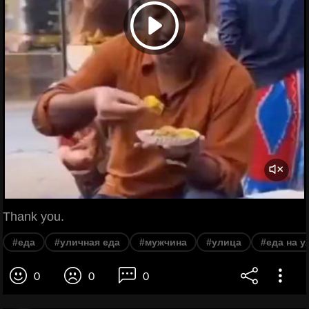
Thank you.
#еда
#уличная еда
#мужчина
#улица
#еда на у
0
0
0