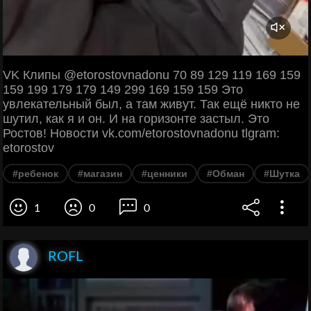
VK Клипы @etorostovnadonu 70 89 129 119 169 159
159 199 179 179 149 299 169 159 159 Это
увлекательный был, а там живут. Так ещё никто не
шутил, как я и он. И на горизонте застыл. Это
Ростов! Новости vk.com/etorostovnadonu tlgram:
etorostov
#ребенок
#магазин
#ценники
#Обман
#Шутка
1
0
0
ROFL