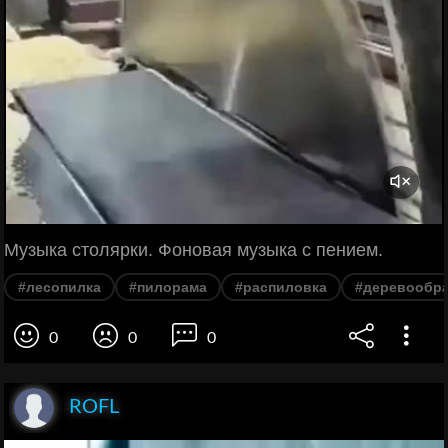
Музыка столярки. Фоновая музыка с пением.
#лесопилка
#пилорама
#распиловка
#деревообра
0
0
0
ROFL