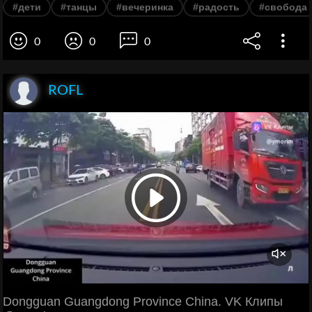
#дети
#танцы
#вечеринка
#радость
#свобода
0
0
0
ROFL
Dongguan Guangdong Province China. VK Клипы