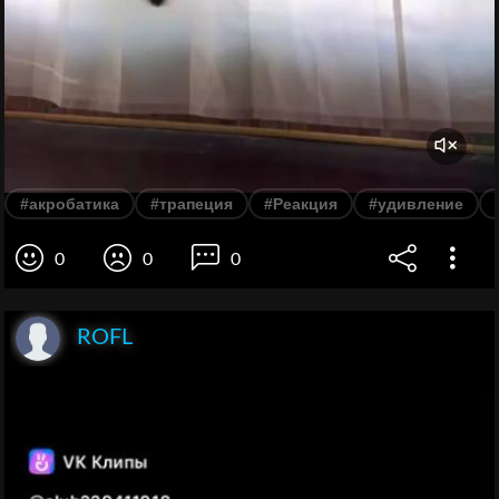
#акробатика
#трапеция
#Реакция
#удивление
0
0
0
ROFL