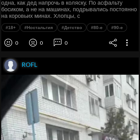
одна, как дед напрочь в коляску. По асфальту
босиком, а не на машинах, подрывались постоянно
на коровьих минах. Хлопцы, с
#18+
#Ностальгия
#Детство
#80-е
#90-е
0
0
0
ROFL