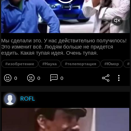
Мы сделали это. У нас действительно получилось!
Это изменит всё. Людям больше не придется
ездить. Какая тупая идея. Очень тупая.
#изобретение
#Наука
#телепортация
#Юмор
#
0
0
0
ROFL