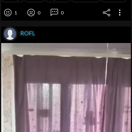
1
0
0
ROFL