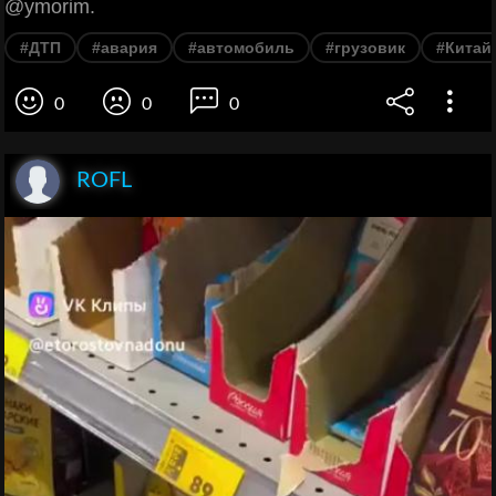
@ymorim.
#ДТП
#авария
#автомобиль
#грузовик
#Китай
0
0
0
ROFL