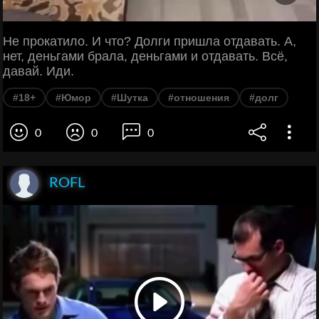
Не прокатило. И что? Долги пришла отдавать. А,
нет, деньгами брала, деньгами и отдавать. Всё,
давай. Иди.
#18+
#Юмор
#Шутка
#отношения
#долг
0
0
0
ROFL