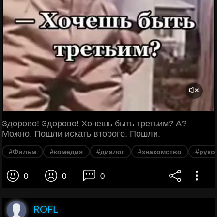
Здорово! Здорово! Хочешь быть третьим? А?
Можно. Пошли искать второго. Пошли.
#Фильм
#комедия
#диалог
#знакомство
#руко
0
0
0
ROFL