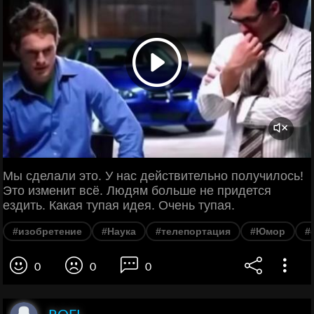
Мы сделали это. У нас действительно получилось!
Это изменит всё. Людям больше не придется
ездить. Какая тупая идея. Очень тупая.
#изобретение
#Наука
#телепортация
#Юмор
#
0
0
0