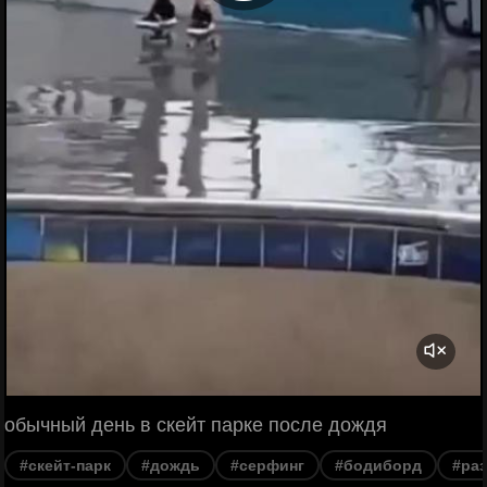
обычный день в скейт парке после дождя
#скейт-парк
#дождь
#серфинг
#бодиборд
#ра