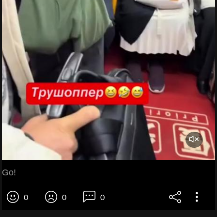
Go!
0
0
0