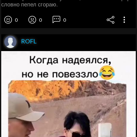
словно пепел сгораю.
0
0
0
ROFL