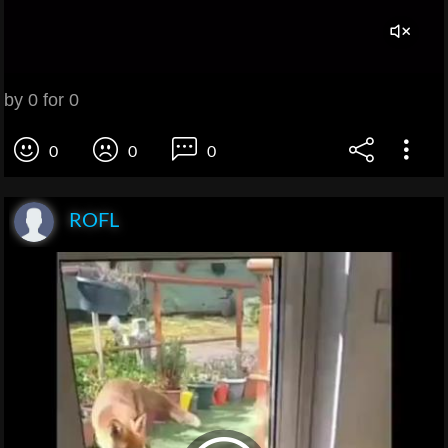
by 0 for 0
0
0
0
ROFL