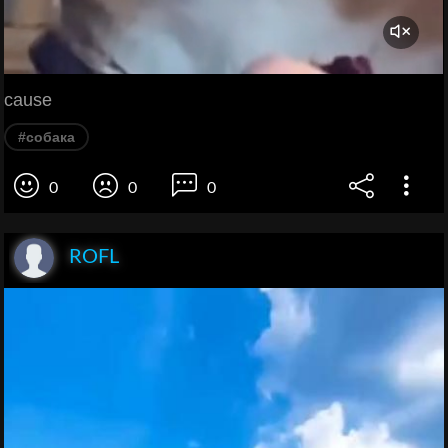
cause
#собака
0
0
0
ROFL