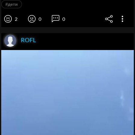
#дети
2
0
0
ROFL