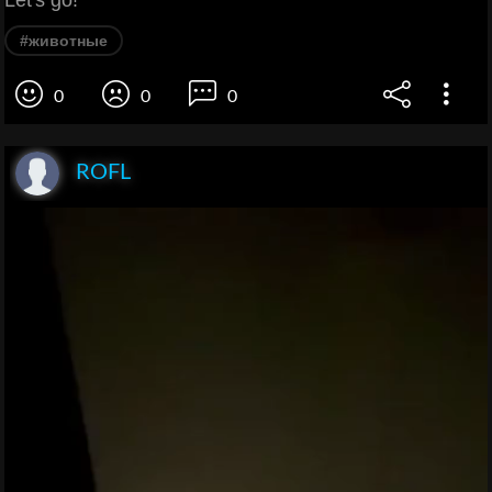
Let's go!
#животные
0
0
0
ROFL