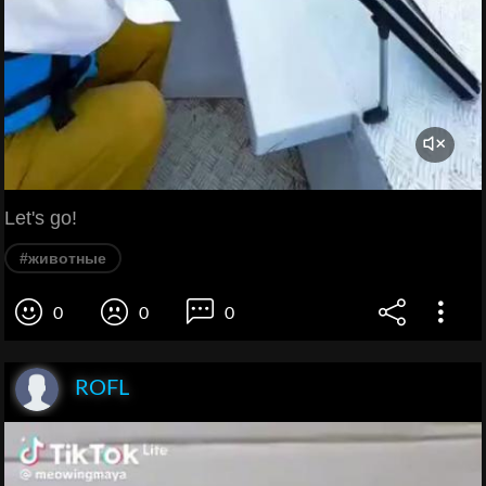
Let's go!
#животные
0
0
0
ROFL