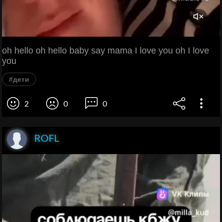
oh hello oh hello baby say mama I love you oh I love
you
#дети
2
0
0
ROFL