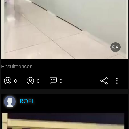
Ensuiteenson
0
0
0
ROFL