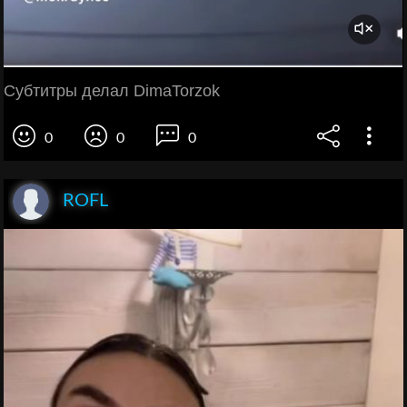
Субтитры делал DimaTorzok
0
0
0
ROFL