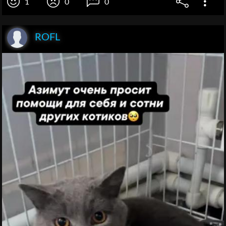
1
0
0
ROFL