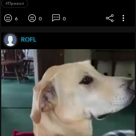
#Прикол
6
0
0
ROFL