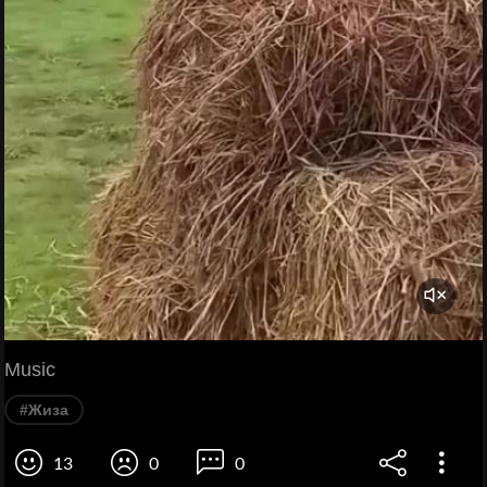
Music
#Жиза
13
0
0