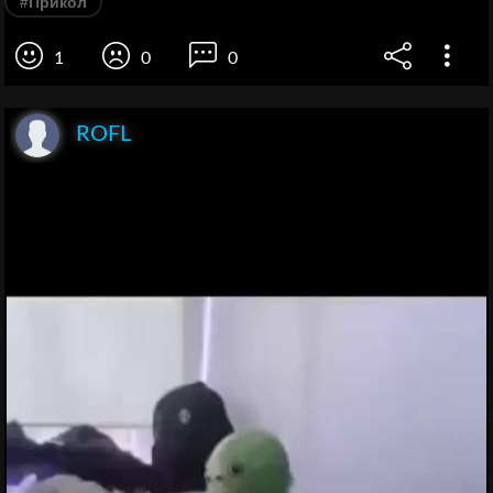
#Прикол
1
0
0
ROFL