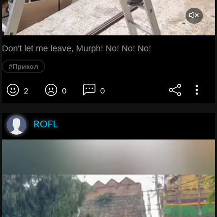
Don't let me leave, Murph! No! No! No!
#Прикол
2
0
0
ROFL