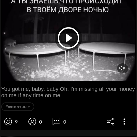
You got me, baby, baby Oh, I'm missing all your money
on me If any time on me
#животные
9
0
0