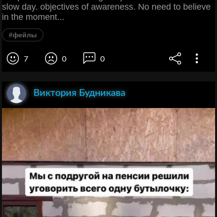
slow day. objectives of awareness. No need to believe
in the moment...
#фейлы
7
0
0
Виктория Будникава