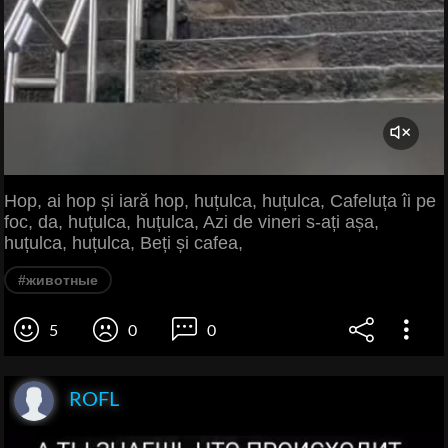
Hop, ai hop și iară hop, huțulca, huțulca, Cafeluța îi pe
foc, da, huțulca, huțulca, Azi de vineri s-ați așa,
huțulca, huțulca, Beți și cafea,
#животные
5
0
0
ROFL