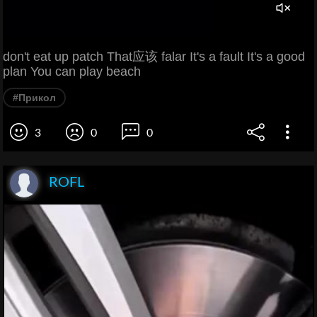
don't eat up patch That应该 falar It's a fault It's a good
plan You can play beach
#Прикол
3
0
0
ROFL