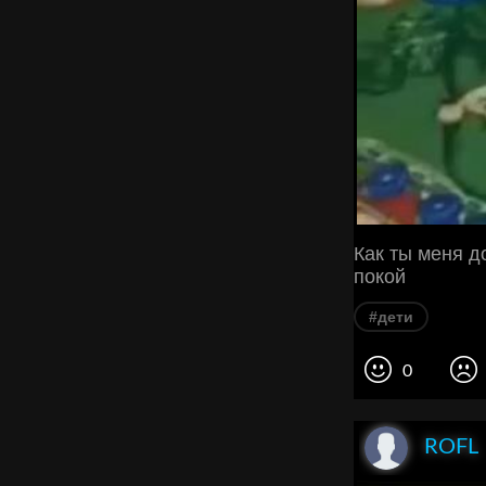
Как ты меня д
покой
#дети
0
ROFL