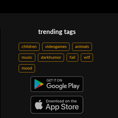
trending tags
children
videogames
animals
music
darkhumor
fail
wtf
mood