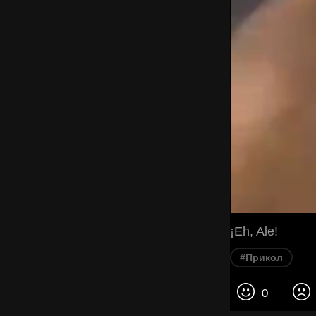
¡Eh, Ale!
#Прикол
0