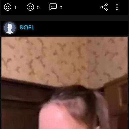
1
0
0
ROFL