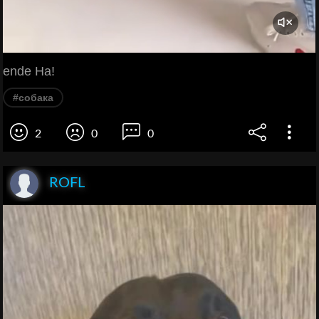
ende Ha!
#собака
2
0
0
ROFL