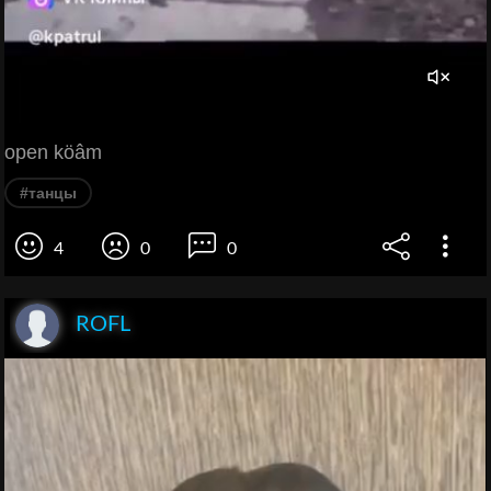
open köâm
#танцы
4
0
0
ROFL