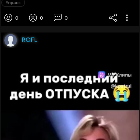
#пранк
0
0
0
ROFL