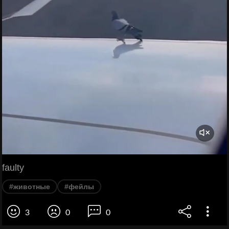
faulty
#животные
#фейлы
3
0
0