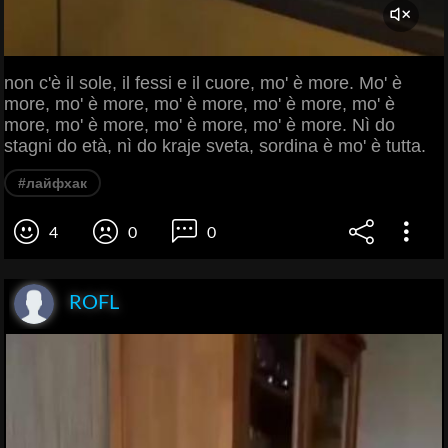
non c'è il sole, il fessi e il cuore, mo' è more. Mo' è
more, mo' è more, mo' è more, mo' è more, mo' è
more, mo' è more, mo' è more, mo' è more. Nì do
stagni do età, nì do kraje sveta, sordina è mo' è tutta.
#лайфхак
4
0
0
ROFL