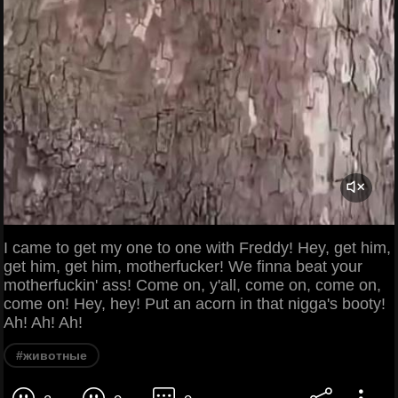
I came to get my one to one with Freddy! Hey, get him,
get him, get him, motherfucker! We finna beat your
motherfuckin' ass! Come on, y'all, come on, come on,
come on! Hey, hey! Put an acorn in that nigga's booty!
Ah! Ah! Ah!
#животные