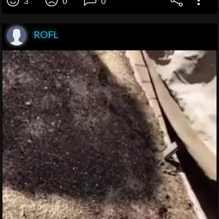
3
0
0
ROFL