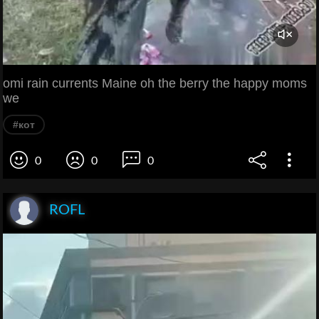
omi rain currents Maine oh the berry the happy moms
we
#кот
0
0
0
ROFL