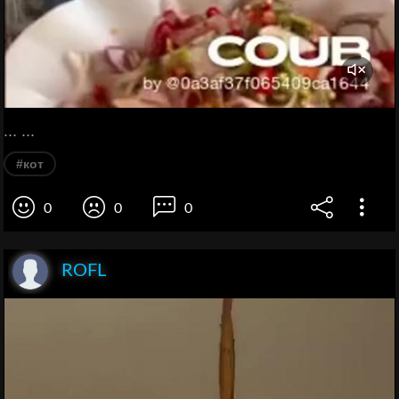
... ...
#кот
0
0
0
ROFL