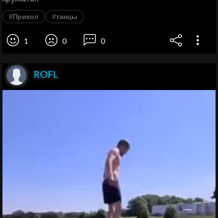
#Прикол
#танцы
1
0
0
ROFL