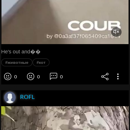
He's out and��
#животные
#кот
0
0
0
ROFL