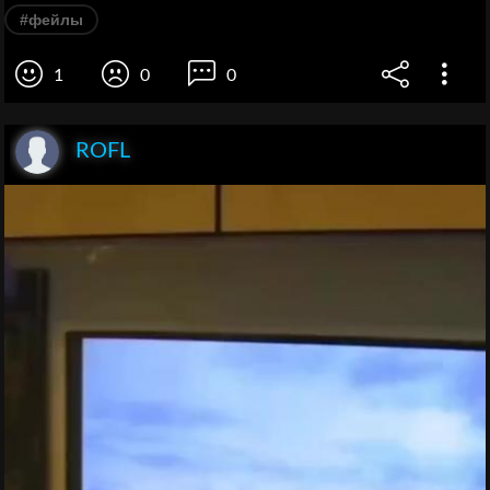
#фейлы
1
0
0
ROFL