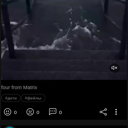
four from Matrix
#дети
#фейлы
0
0
0