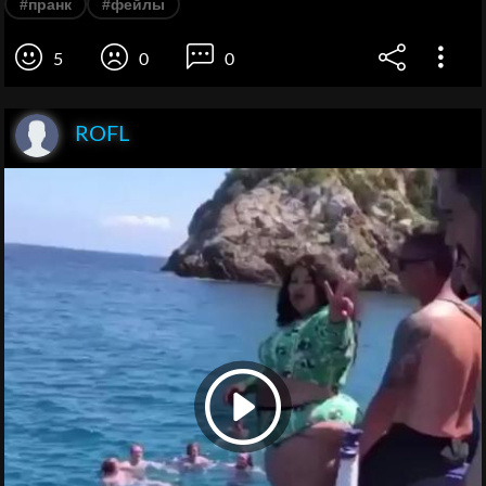
#пранк
#фейлы
5
0
0
ROFL