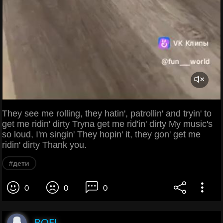
They see me rolling, they hatin', patrollin' and tryin' to
get me ridin' dirty Tryna get me rid'in' dirty My music's
so loud, I'm singin' They hopin' it, they gon' get me
ridin' dirty Thank you.
#дети
0
0
0
ROFL