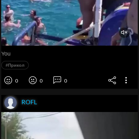
You
#Прикол
0
0
0
ROFL