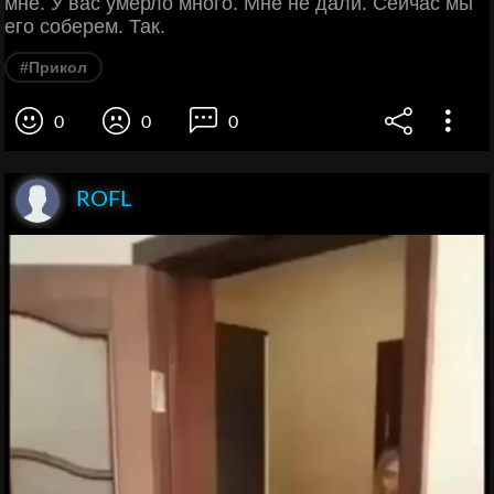
мне. У вас умерло много. Мне не дали. Сейчас мы
его соберем. Так.
#Прикол
0
0
0
ROFL