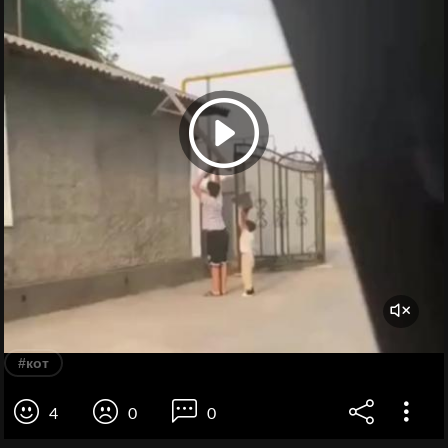
#кот
4
0
0