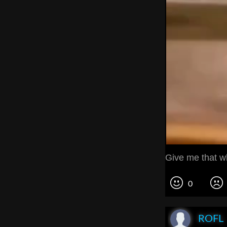
Give me that wh
0
ROFL