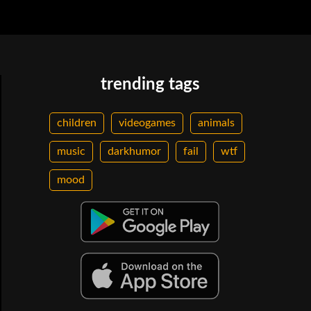
trending tags
children
videogames
animals
music
darkhumor
fail
wtf
mood