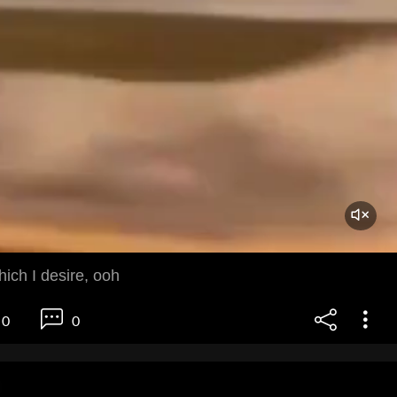
ich I desire, ooh
0
0