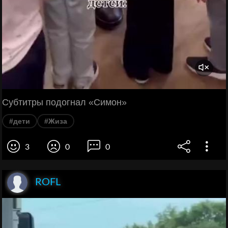
Субтитры подогнал «Симон»
#дети
#Жиза
3
0
0
ROFL