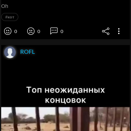
Oh
#кот
0
0
0
ROFL