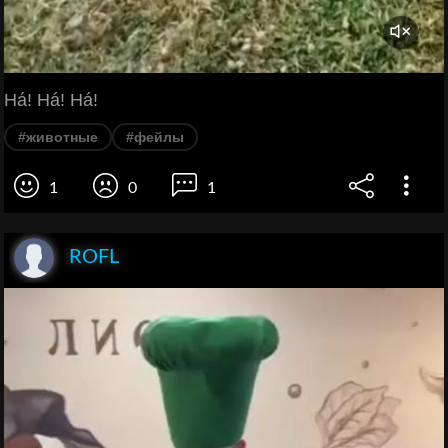
Há! Há! Há!
#животные
#фейлы
1
0
1
ROFL