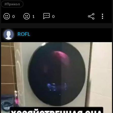
#Прикол
0
1
0
ROFL