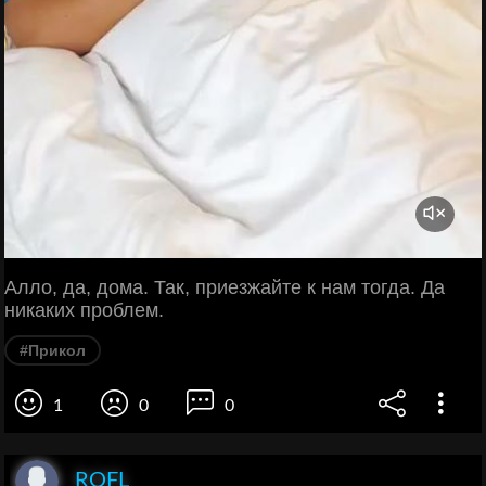
Алло, да, дома. Так, приезжайте к нам тогда. Да
никаких проблем.
#Прикол
1
0
0
ROFL