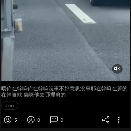
喂你在幹嘛你在幹嘛沒事不好意思沒事耶在幹嘛在剪的
在幹嘛欸 貓咪他去哪裡剪的
#кот
5
0
0