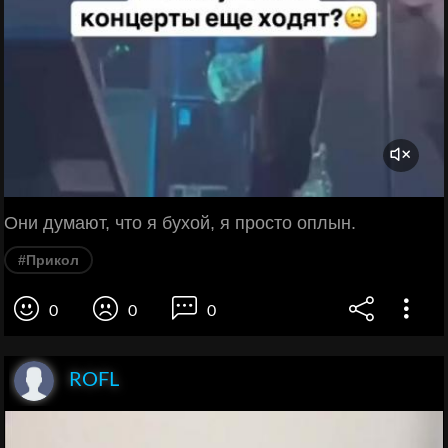
Они думают, что я бухой, я просто оплын.
#Прикол
0
0
0
ROFL