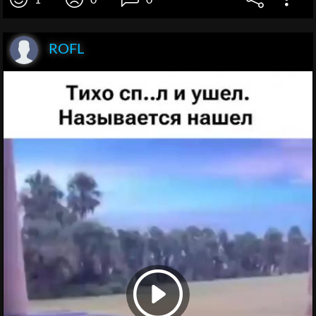
1
0
0
ROFL