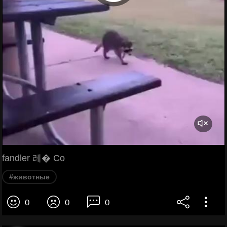
fandler 레� Co
#животные
0
0
0