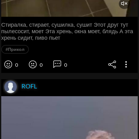
Стиралка, стирает, сушилка, сушит Этот друг тут
пылесосит, моет Эта хрень, окна моет, блядь А эта
хрень сидит, пиво пьет
#Прикол
0
0
0
ROFL