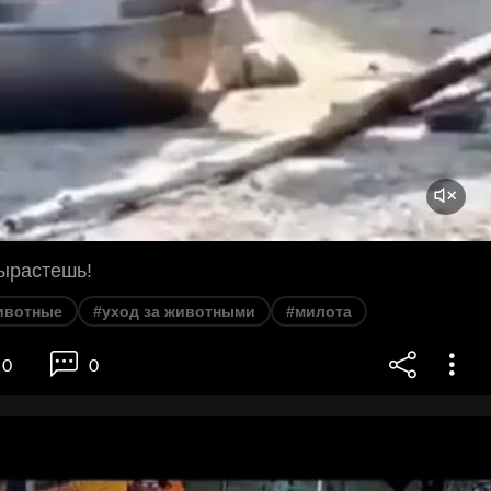
вырастешь!
ивотные
#уход за животными
#милота
0
0