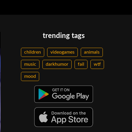
trending tags
children
videogames
animals
music
darkhumor
fail
wtf
mood