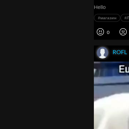
Hello
#магазин
#
0
ROFL