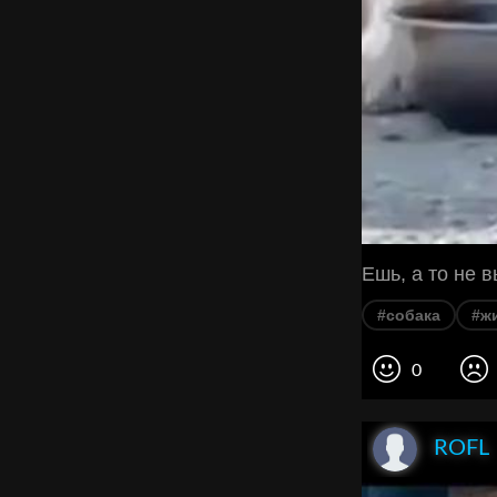
Ешь, а то не 
#собака
#ж
0
ROFL