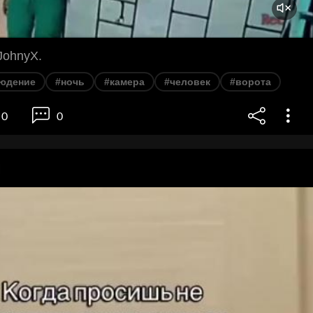
 JohnyX.
людение
#ночь
#камера
#человек
#ворота
0
0