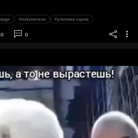
Люди
#покупатели
#уличная сцена
0
0