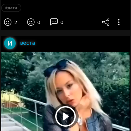
#дети
2
0
0
веста