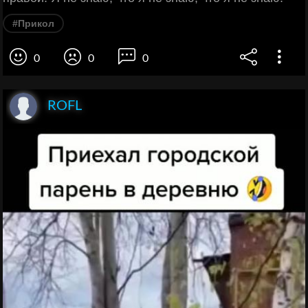
#Прикол
0
0
0
ROFL