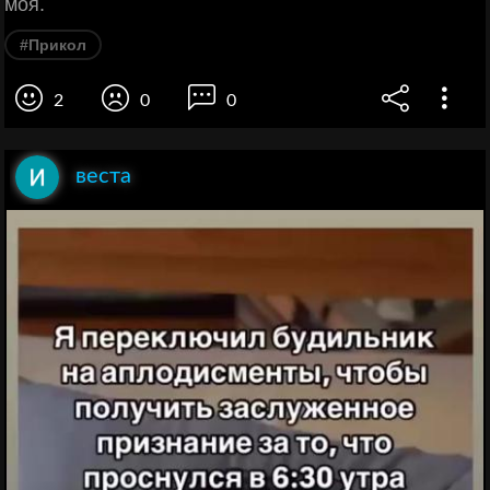
моя.
#Прикол
2
0
0
веста