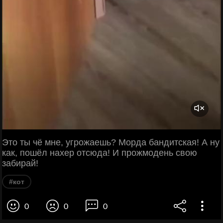
Это ты чё мне, угрожаешь? Морда бандитская! А ну
как, пошёл нахер отсюда! И прожмодень свою
забирай!
#кот
0
0
0