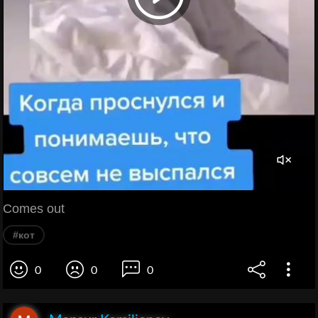
Comes out
#кот
0
0
0