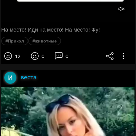
На место! Иди на место! На место! Фу!
#Прикол
#животные
12
0
0
веста