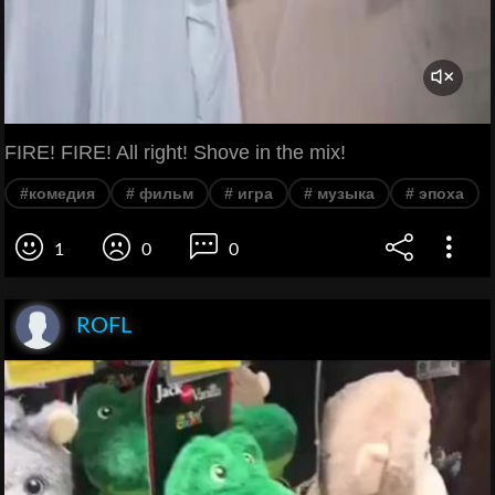
FIRE! FIRE! All right! Shove in the mix!
#комедия
# фильм
# игра
# музыка
# эпоха
1
0
0
ROFL