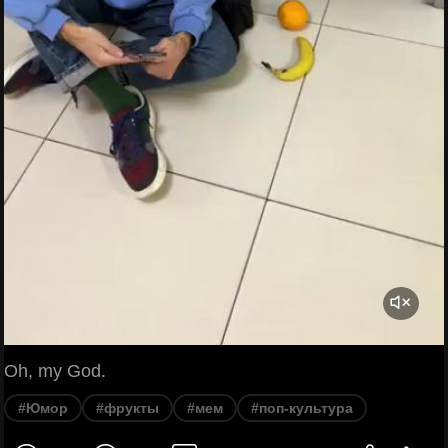
Oh, my God.
#Юмор
#фрукты
#мем
#поп-культура