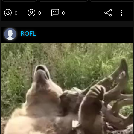
0
0
0
ROFL