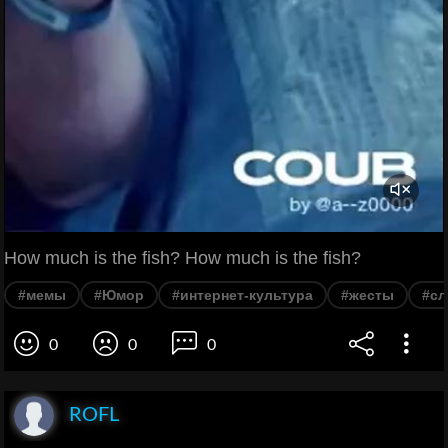
How much is the fish? How much is the fish?
#мемы
#Юмор
#интернет-культура
#жесты
#сл
0
0
0
ROFL