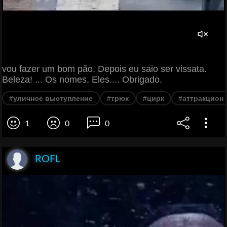
vou fazer um bom pão. Depois eu saio ser vissata.
Beleza! ... Os nomes, Eles.... Obrigado.
#уличное выступление
#трюк
#цирк
#аттракцион 
1
0
0
ROFL