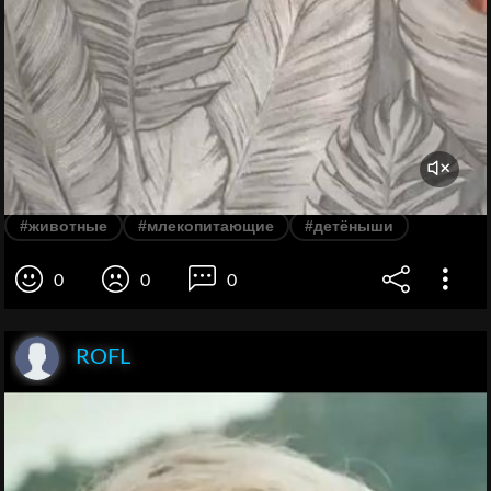
#животные
#млекопитающие
#детёныши
0
0
0
ROFL