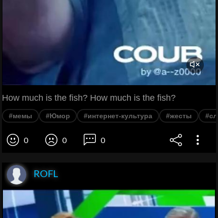
How much is the fish? How much is the fish?
#мемы
#Юмор
#интернет-культура
#жесты
#сл
0
0
0
ROFL