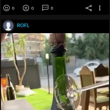
0
0
0
ROFL