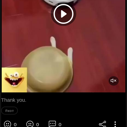
Thank you.
#кот
0
0
0