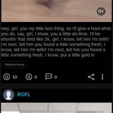
Hey, girl, you my little boo thing, so I'll give a hoot what
you do, say, girl, I know, you a little do-time, I'll be
shootin' that shot like 2K, girl, I know, tell him I'm tellin'
I'm next, tell him you found a little something fresh, I
know, tell him I'm tellin' I'm next, tell him you found a
little something fresh, I know, put a little gold in
#животные
10
0
0
ROFL