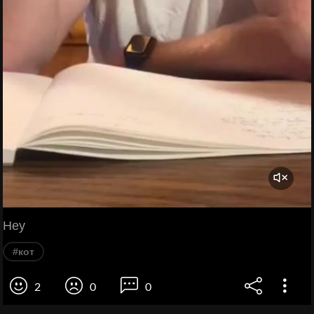
Hey
#кот
2
0
0