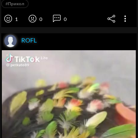
#Прикол
1
0
0
ROFL