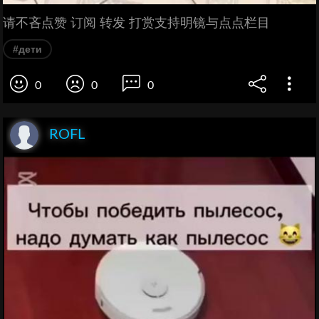
请不吝点赞 订阅 转发 打赏支持明镜与点点栏目
#дети
0
0
0
ROFL