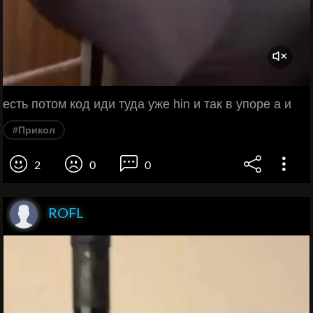
есть потом код иди туда уже hin и так в упоре а и
#Прикол
2
0
0
ROFL