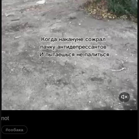
not
#собака