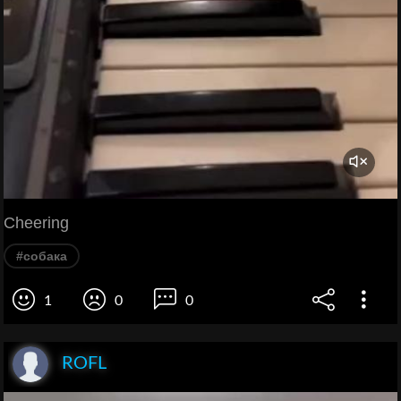
Cheering
#собака
1
0
0
ROFL