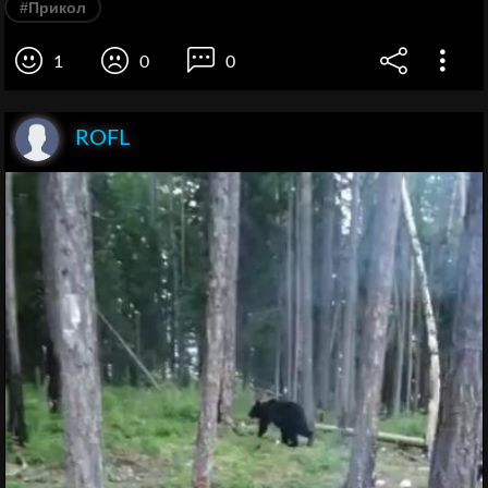
#Прикол
1
0
0
ROFL