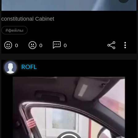
constitutional Cabinet
#фейлы
0
0
0
ROFL