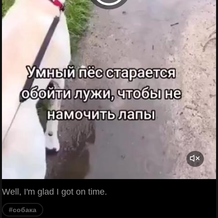
Well, I'm glad I got on time.
#собака