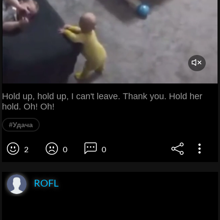
Hold up, hold up, I can't leave. Thank you. Hold her
hold. Oh! Oh!
#Удача
2
0
0
ROFL