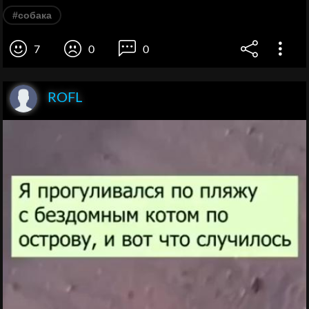
#собака
7
0
0
ROFL