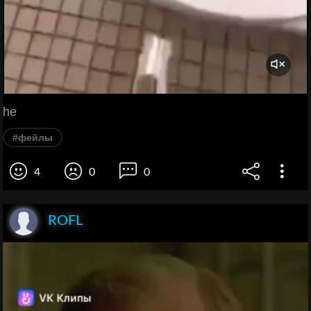
he
#фейлы
4
0
0
ROFL