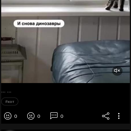
... ...
#кот
0
0
0