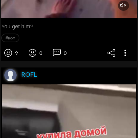
You get him?
#кот
9
0
0
ROFL