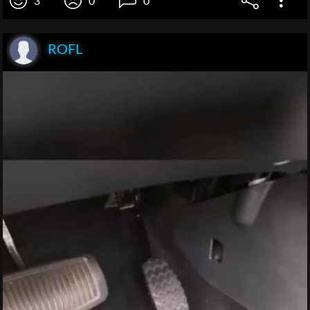
3
0
0
ROFL