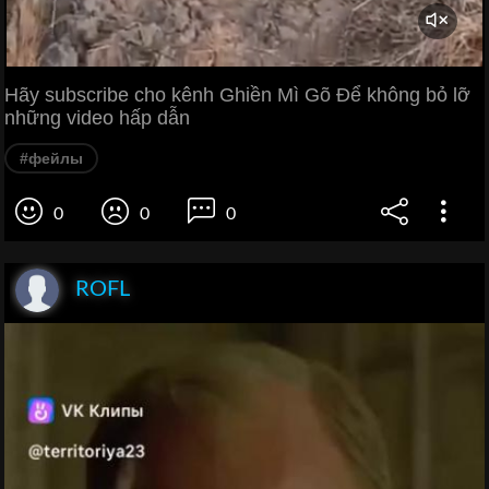
Hãy subscribe cho kênh Ghiền Mì Gõ Để không bỏ lỡ
những video hấp dẫn
#фейлы
0
0
0
ROFL