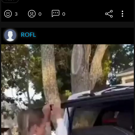
3
0
0
ROFL