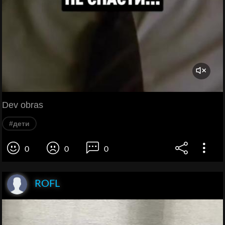
Dev obras
#дети
0
0
0
ROFL