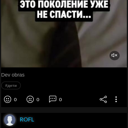
Dev obras
#дети
0
0
0
ROFL