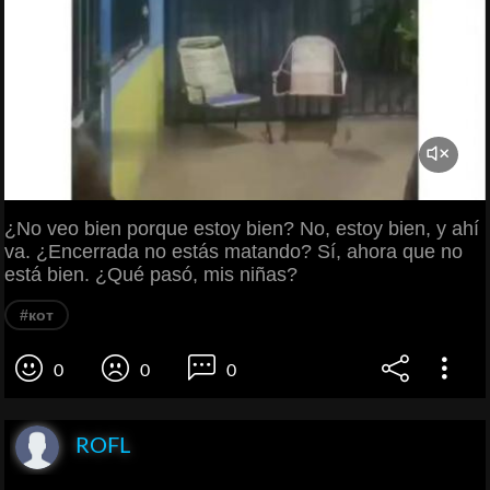
¿No veo bien porque estoy bien? No, estoy bien, y ahí
va. ¿Encerrada no estás matando? Sí, ahora que no
está bien. ¿Qué pasó, mis niñas?
#кот
0
0
0
ROFL