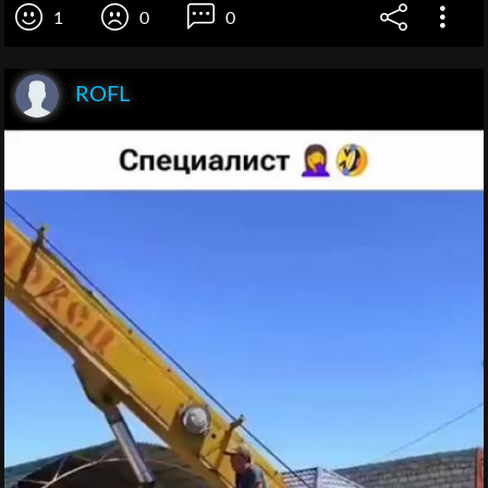
1
0
0
ROFL