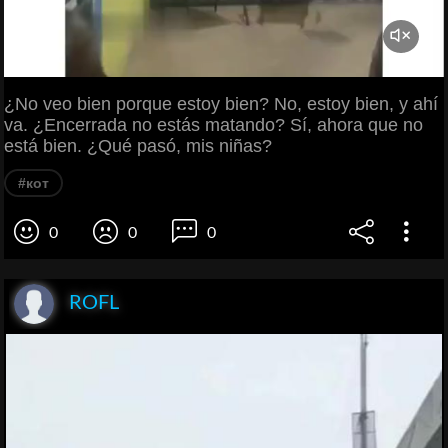
¿No veo bien porque estoy bien? No, estoy bien, y ahí
va. ¿Encerrada no estás matando? Sí, ahora que no
está bien. ¿Qué pasó, mis niñas?
#кот
0
0
0
ROFL