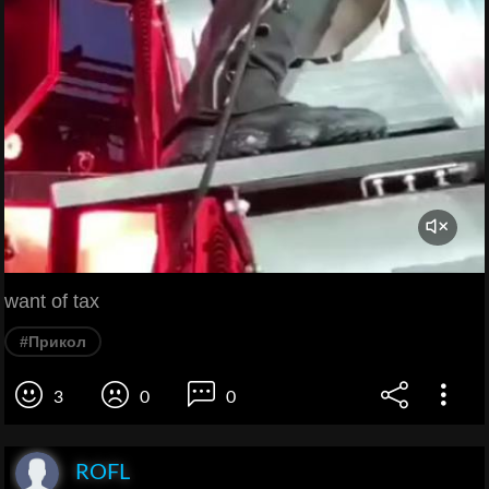
want of tax
#Прикол
3
0
0
ROFL