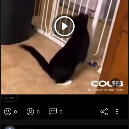
#кот
0
0
0