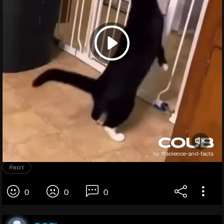
#кот
0
0
0