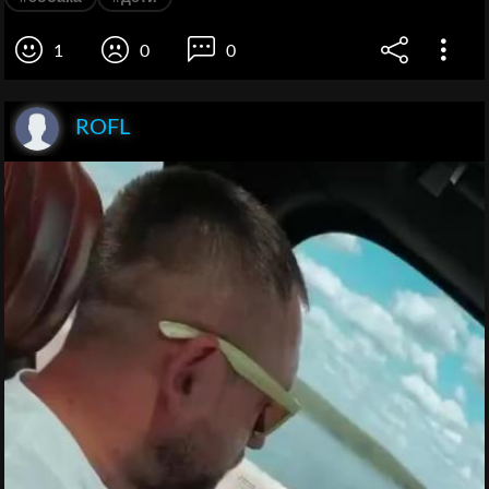
1
0
0
ROFL