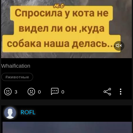
Whaification
#животные
3
0
0
ROFL