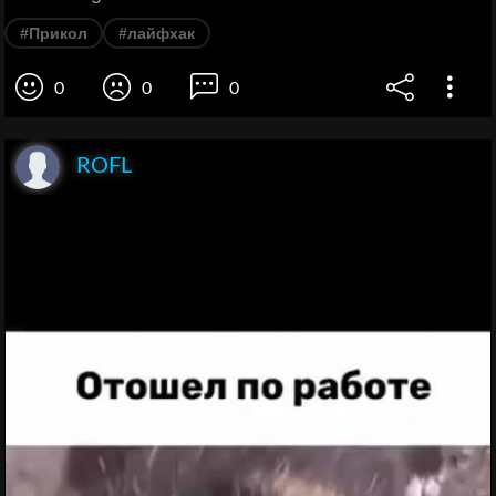
#Прикол
#лайфхак
0
0
0
ROFL