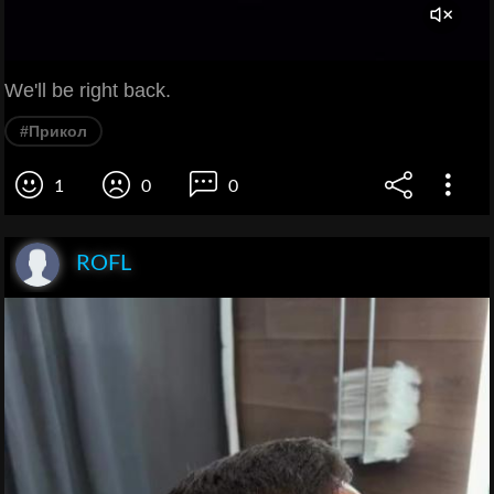
We'll be right back.
#Прикол
1
0
0
ROFL