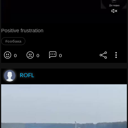
Positive frustration
#собака
0
0
0
ROFL