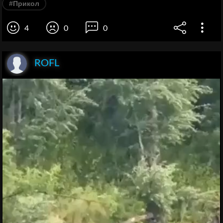
#Прикол
4
0
0
ROFL