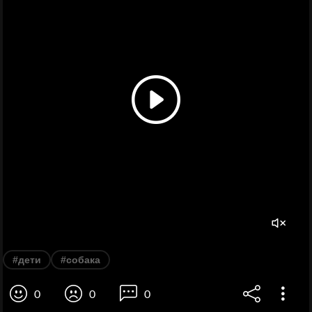
#дети
#собака
0
0
0