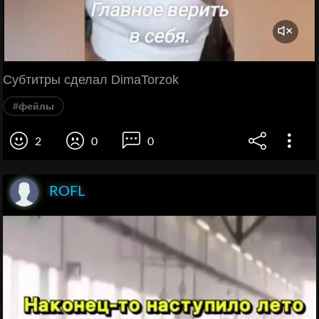
Субтитры сделал DimaTorzok
#фейлы
2
0
0
ROFL