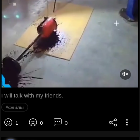
I will talk with my friends.
#фейлы
1
0
0