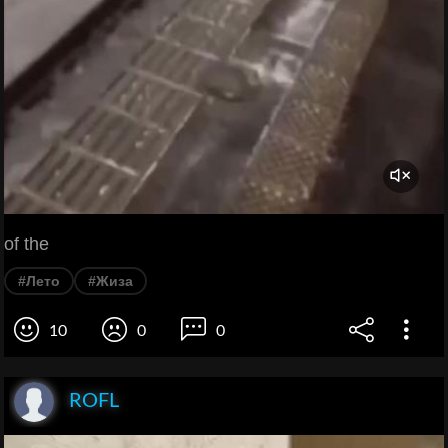
of the
#Лето
#Жиза
10
0
0
ROFL