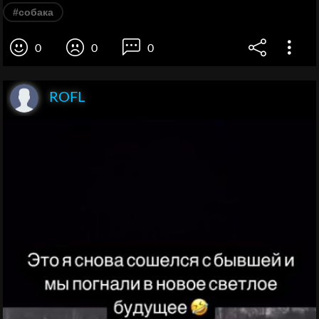
#собака
0
0
0
ROFL