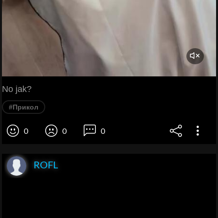
No jak?
#Прикол
0
0
0
ROFL