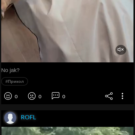
No jak?
#Прикол
0
0
0
ROFL