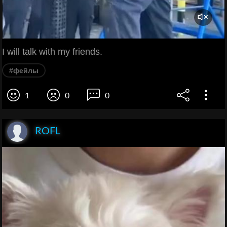
I will talk with my friends.
#фейлы
1
0
0
ROFL