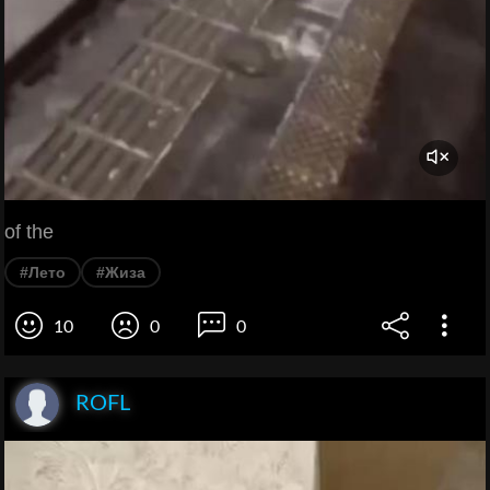
of the
#Лето
#Жиза
10
0
0
ROFL