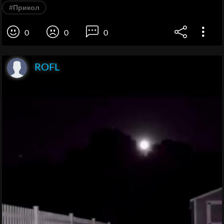
#Прикол
0
0
0
ROFL