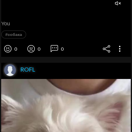
You
#собака
0
0
0
ROFL