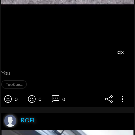
You
#собака
0
0
0
ROFL