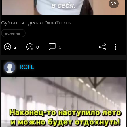
Субтитры сделал DimaTorzok
#фейлы
2
0
0
ROFL