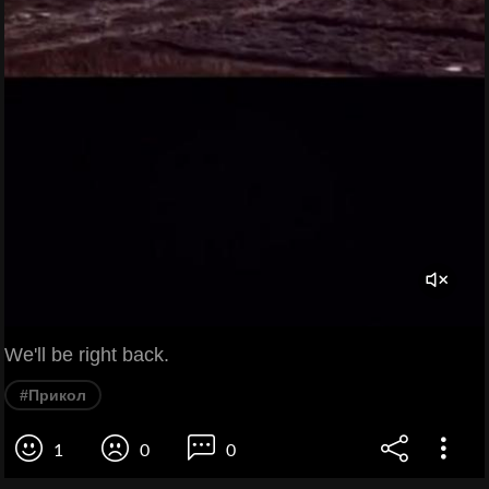
We'll be right back.
#Прикол
1
0
0