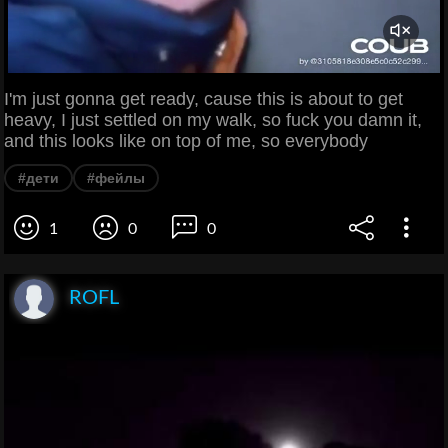
I'm just gonna get ready, cause this is about to get
heavy, I just settled on my walk, so fuck you damn it,
and this looks like on top of me, so everybody
#дети
#фейлы
1
0
0
ROFL