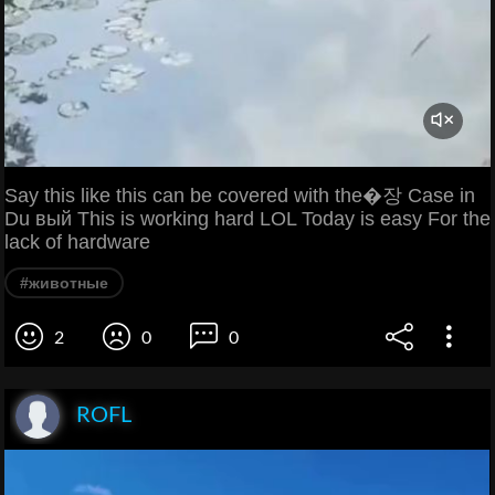
Say this like this can be covered with the�장 Case in
Du вый This is working hard LOL Today is easy For the
lack of hardware
#животные
2
0
0
ROFL