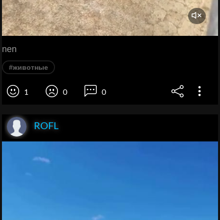
nen
#животные
1
0
0
ROFL