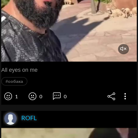
All eyes on me
#собака
1
0
0
ROFL