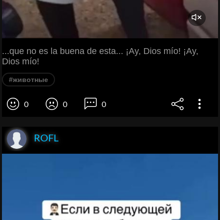
...que no es la buena de esta... ¡Ay, Dios mío! ¡Ay,
Dios mío!
#животные
0
0
0
ROFL