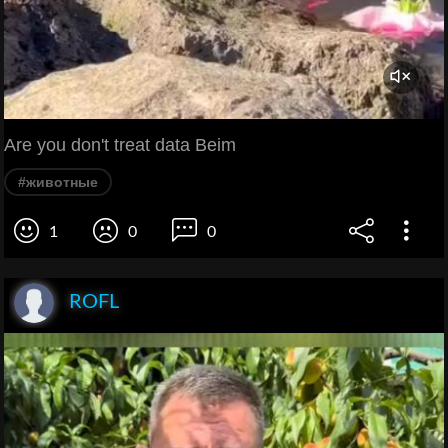
Are you don't treat data Beim
#животные
1
0
0
ROFL