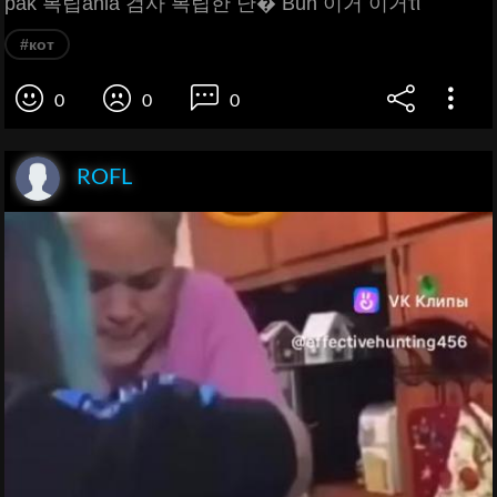
pak 복립ania 검사 복립한 난� Bun 이거 이거τι
#кот
0
0
0
ROFL