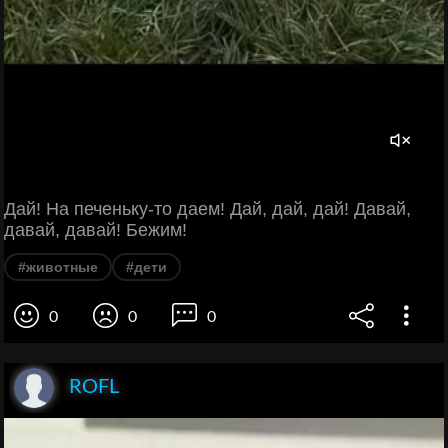
Дай! На печеньку-то даем! Дай, дай, дай! Давай,
давай, давай! Бежим!
#животные
#дети
0
0
0
ROFL