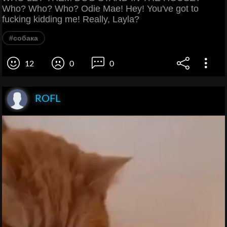
Who? Who? Who? Odie Mae! Hey! You've got to
fucking kidding me! Really, Layla?
#собака
12
0
0
ROFL