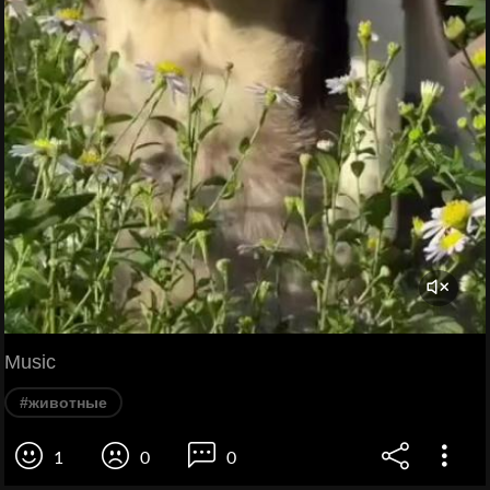
Music
#животные
1
0
0