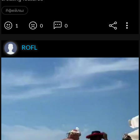
#фейлы
1
0
0
ROFL