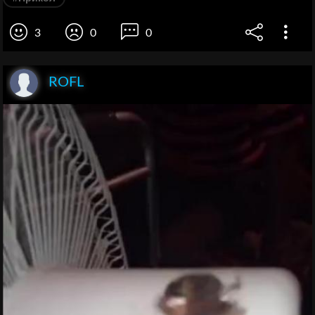
3
0
0
ROFL