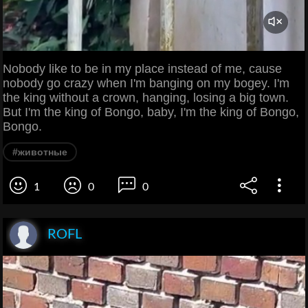
Nobody like to be in my place instead of me, cause
nobody go crazy when I'm banging on my bogey. I'm
the king without a crown, hanging, losing a big town.
But I'm the king of Bongo, baby, I'm the king of Bongo,
Bongo.
#животные
1
0
0
ROFL