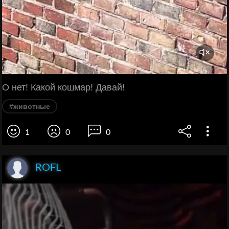
О нет! Какой кошмар! Давай!
#животные
1
0
0
ROFL