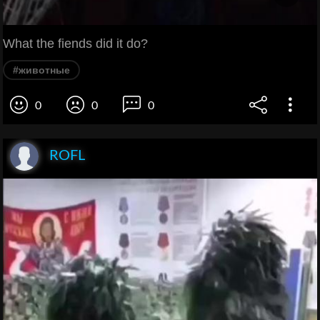
What the fiends did it do?
#животные
0
0
0
ROFL