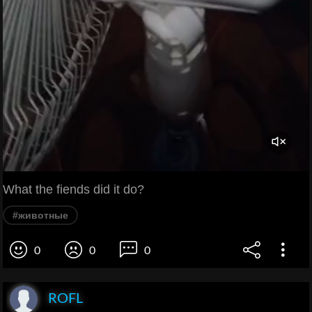
What the fiends did it do?
#животные
0
0
0
ROFL