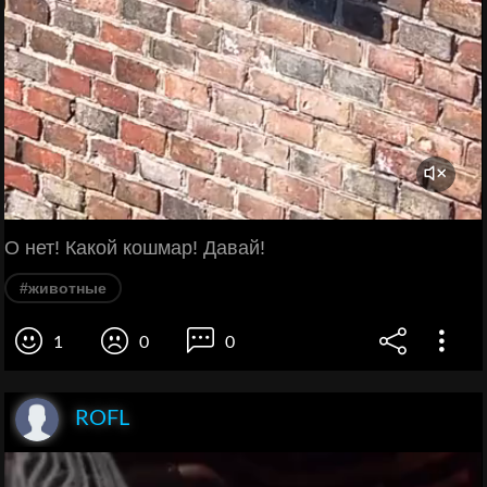
О нет! Какой кошмар! Давай!
#животные
1
0
0
ROFL