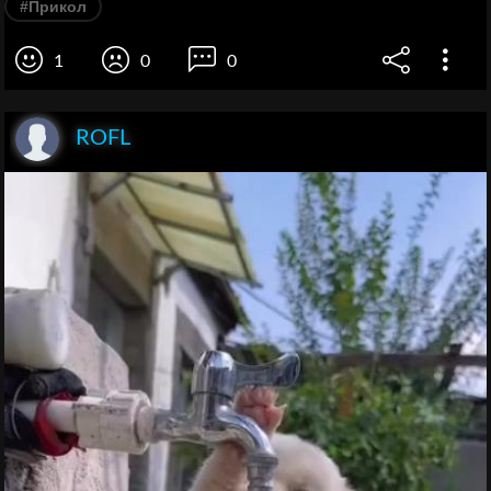
#Прикол
1
0
0
ROFL