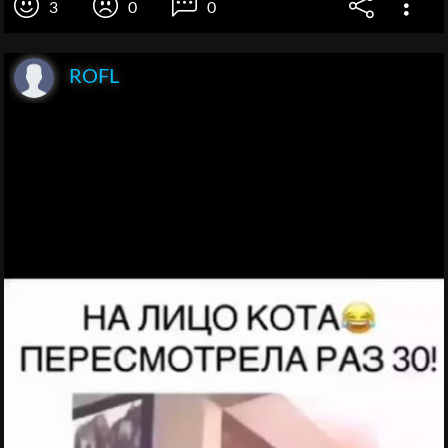
3
0
0
ROFL