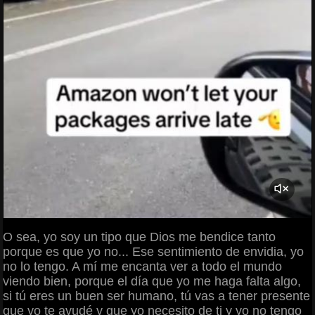
O sea, yo soy un tipo que Dios me bendice tanto
porque es que yo no... Ese sentimiento de envidia, yo
no lo tengo. A mí me encanta ver a todo el mundo
viendo bien, porque el día que yo me haga falta algo,
si tú eres un buen ser humano, tú vas a tener presente
que yo te ayudé y que yo necesito de ti y yo no tengo