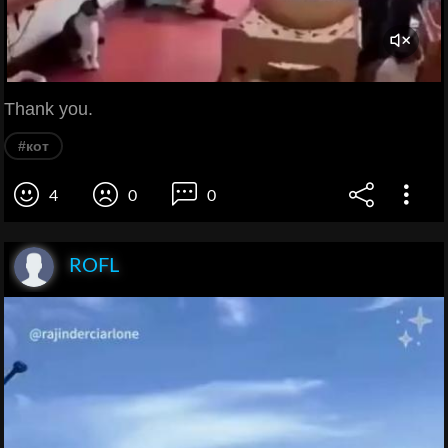
Thank you.
#кот
4
0
0
ROFL