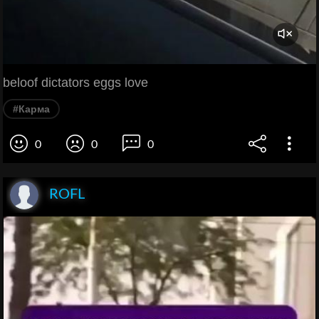
beloof dictators eggs love
#Карма
0
0
0
ROFL