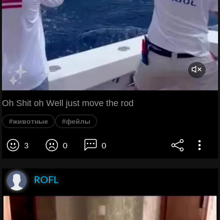
Oh Shit oh Well just move the rod
#животные
#фейлы
3
0
0
ROFL