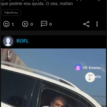
que pedirte esa ayuda. O sea, mañan
#фейлы
1
0
0
ROFL