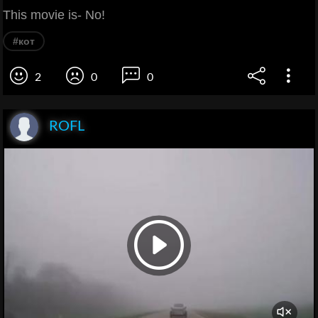
This movie is- No!
#кот
2
0
0
ROFL