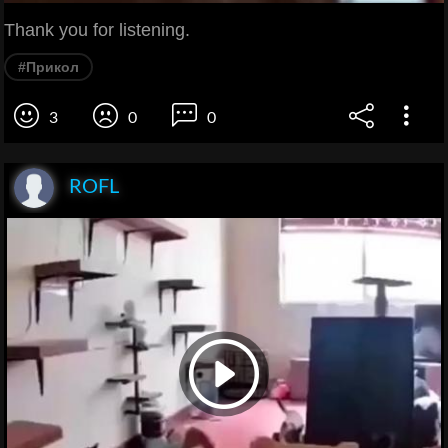
Thank you for listening.
#Прикол
3
0
0
ROFL