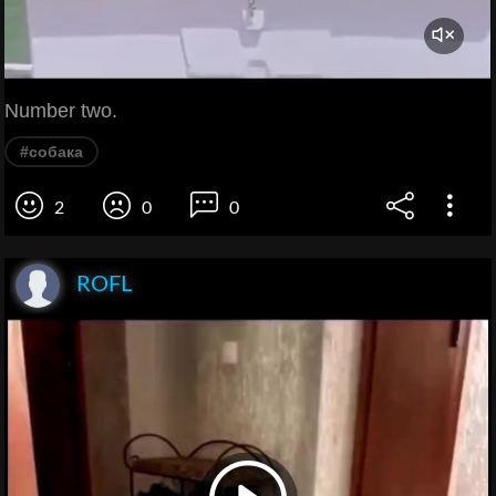
Number two.
#собака
2
0
0
ROFL