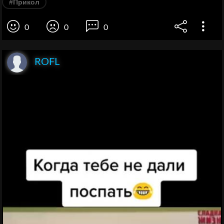
#Прикол
0
0
0
ROFL