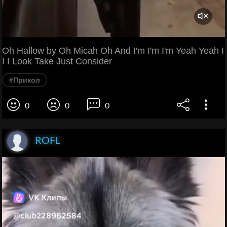
Oh Hallow by Oh Micah Oh And I'm I'm I'm Yeah Yeah I
I I Look Take Just Consider
#Прикол
0
0
0
ROFL