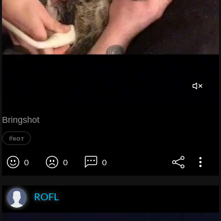
Bringshot
#кот
0
0
0
ROFL