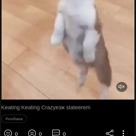
Keating Keating Crazyезж stateerem
#собака
0
0
0