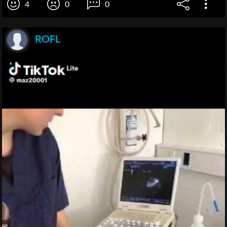
4
0
0
ROFL