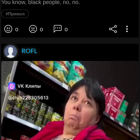
You know, black people, no, no.
#Прикол
0
0
0
ROFL