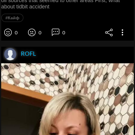
oil sources that seemed to other areas First, what
about tidbit accident
#Кайф
0
0
0
ROFL