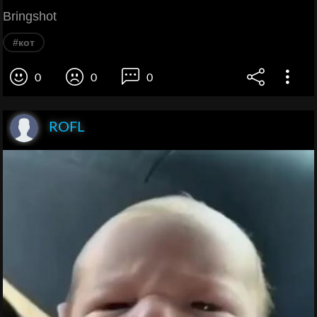
Bringshot
#кот
0
0
0
ROFL