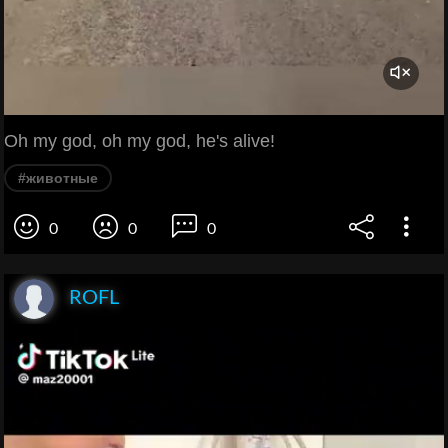
Oh my god, oh my god, he's alive!
#животные
0
0
0
ROFL