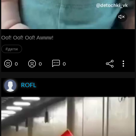
Oof! Oof! Oof! Awww!
#дети
0
0
0
ROFL