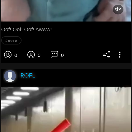
Oof! Oof! Oof! Awww!
#дети
0
0
0
ROFL