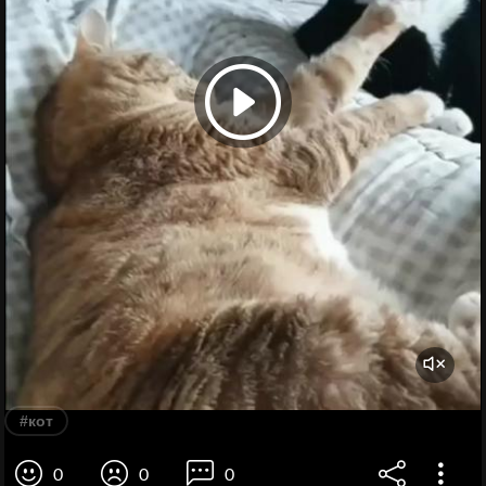
#кот
0
0
0