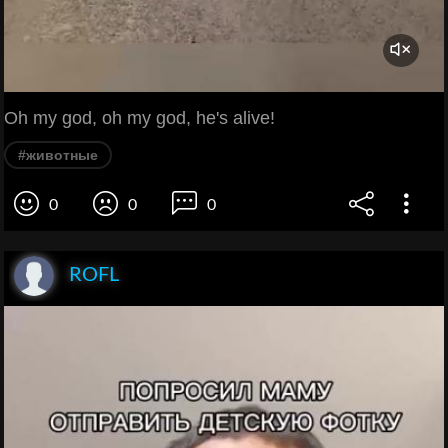
Oh my god, oh my god, he's alive!
#животные
0
0
0
ROFL