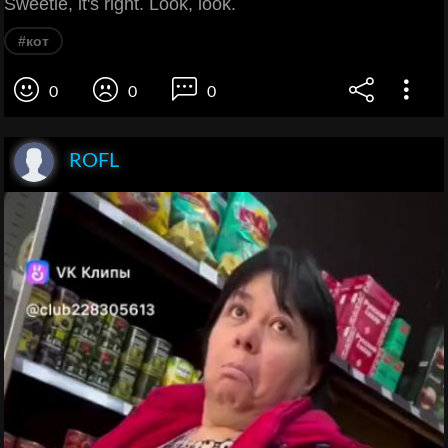
Sweetie, it's right. Look, look.
#кот
0
0
0
ROFL