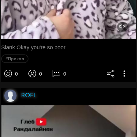
Slank Okay you're so poor
#Прикол
0
0
0
ROFL