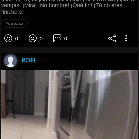
vengas! ¡Mira! ¡No hombre! ¡Qué fin! ¡Tú no eres
finichero!
#собака
0
0
0
ROFL