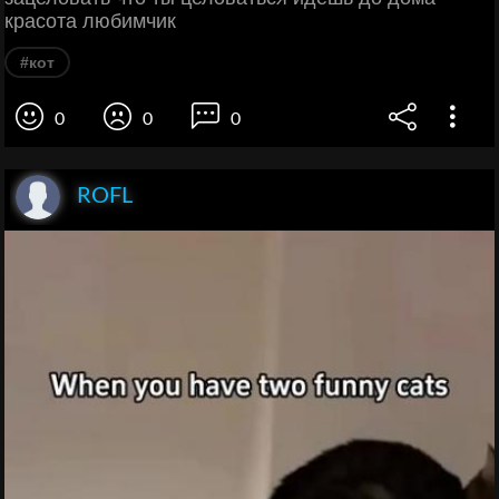
красота любимчик
#кот
0
0
0
ROFL