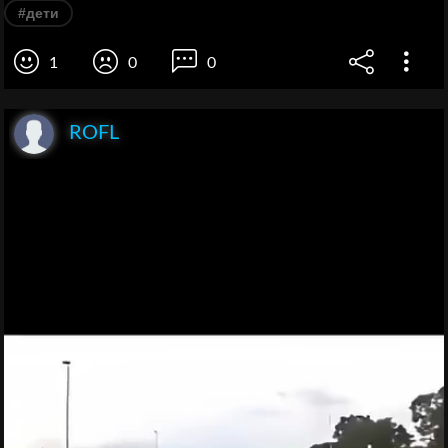
#дети
1
0
0
ROFL