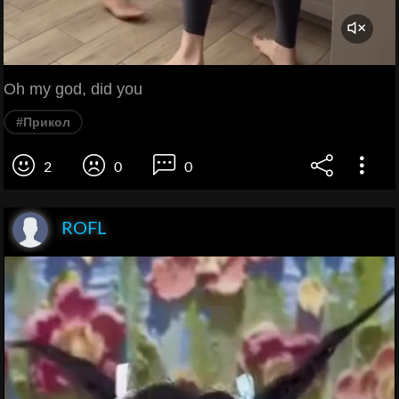
Oh my god, did you
#Прикол
2
0
0
ROFL