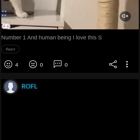
Number 1 And human being I love this S
#кот
4
0
0
ROFL