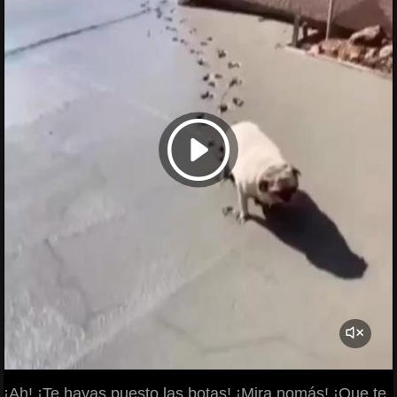
¡Ah! ¡Te hayas puesto las botas! ¡Mira nomás! ¡Que te