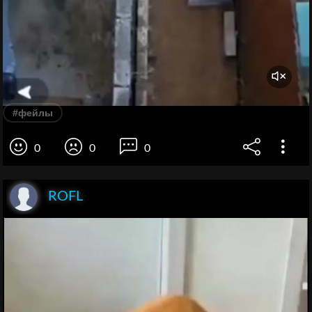
#фейлы
0
0
0
ROFL