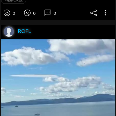
#лайфхак
0
0
0
ROFL