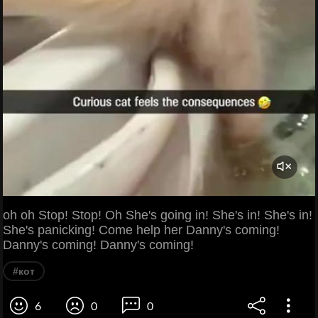
oh oh Stop! Stop! Oh She's going in! She's in! She's in!
She's panicking! Come help her Danny's coming!
Danny's coming! Danny's coming!
#кот
6
0
0