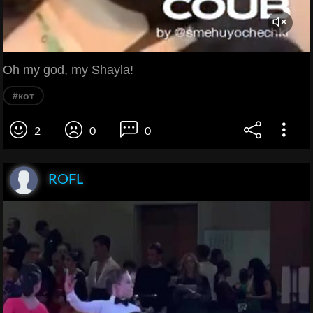
Oh my god, my Shayla!
#кот
2
0
0
ROFL