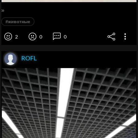
»
#животные
2
0
0
ROFL