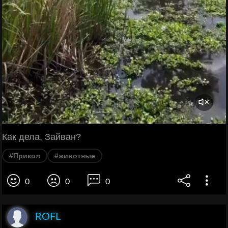
Как дела, Зайван?
#Прикол
#животные
0
0
0
ROFL