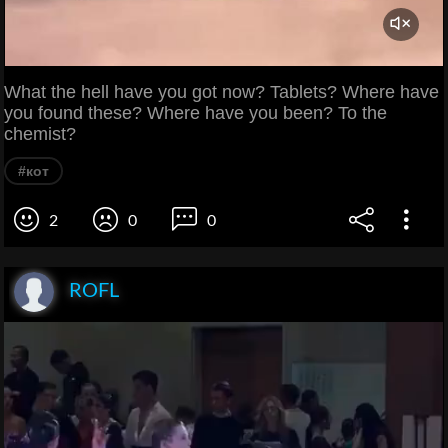
What the hell have you got now? Tablets? Where have
you found these? Where have you been? To the
chemist?
#кот
2
0
0
ROFL