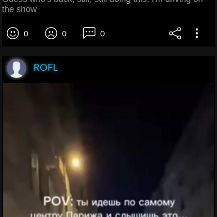
the show
0
0
0
ROFL