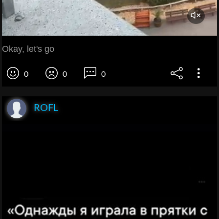
Okay, let's go
0
0
0
ROFL