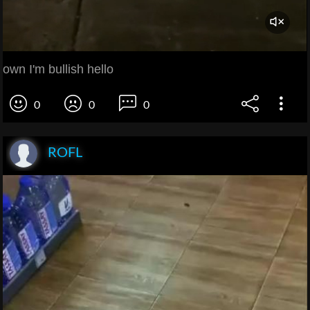
own I'm bullish hello
0
0
0
ROFL