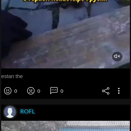
estan the
0
0
0
ROFL