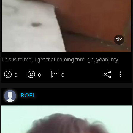
This is to me, I get that coming through, yeah, my
0
0
0
ROFL