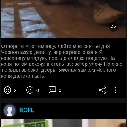
Отворите мне темницу, дайте мне сиянье дня
Черноглазую девицу, черногривого коня Я
красавицу младую, прежде сладко поцелую На
коня потом вскочу, в степь как ветер улечу Но окно
тюрьмы высоко, дверь тяжелая замком Черного
коня далеко пыль
2
0
0
ROFL