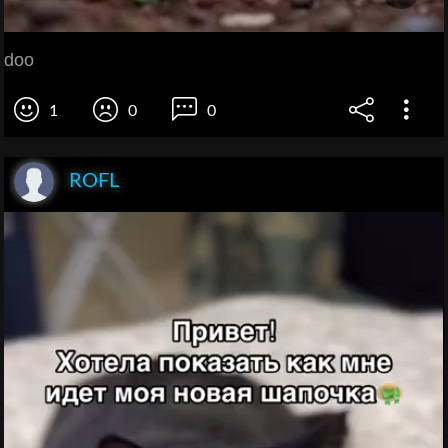
doo
1
0
0
ROFL