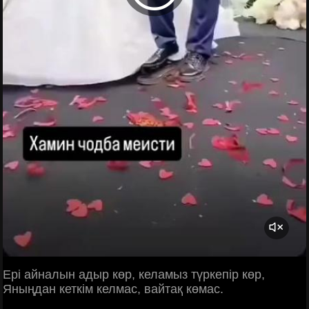
Ері айналын адыр көр, келамыз түркепір көр,
Яныңдан кеткім келмас, вайтақ көмас.