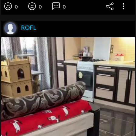
0
0
0
ROFL