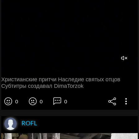
Христианские притчи Наследие святых отцов
Субтитры создавал DimaTorzok
0
0
0
ROFL