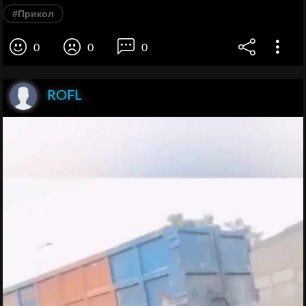
#Прикол
0
0
0
ROFL