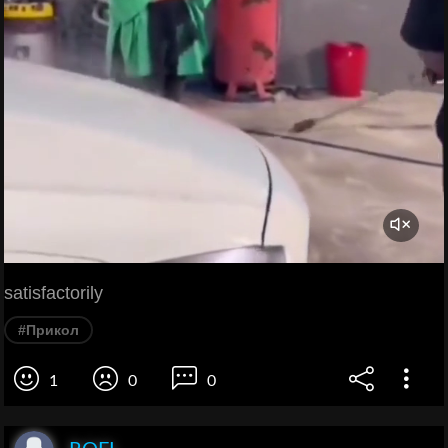
satisfactorily
#Прикол
1
0
0