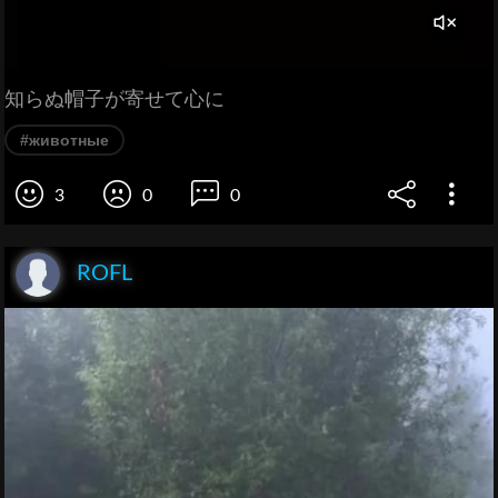
知らぬ帽子が寄せて心に
#животные
3
0
0
ROFL