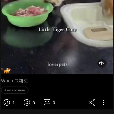
Whoo 그대로
#животные
1
0
0