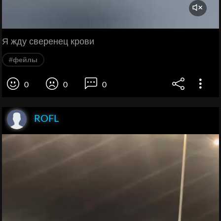
Я жду сверенец крови
#фейлы
0
0
0
ROFL