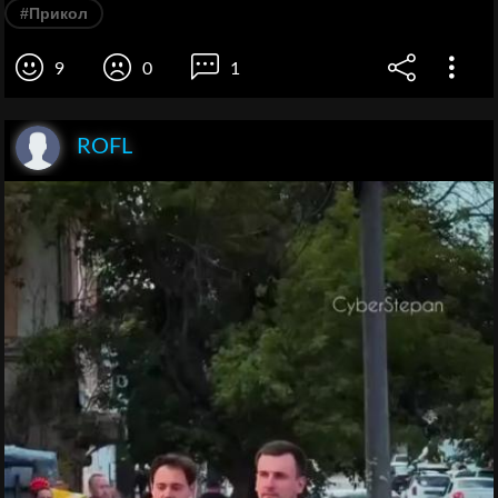
#Прикол
9
0
1
ROFL