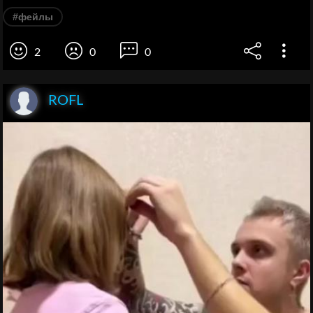
#фейлы
2
0
0
ROFL