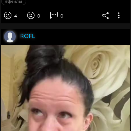
#фейлы
4
0
0
ROFL