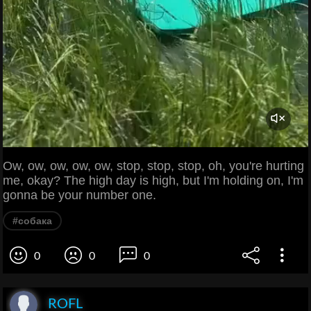
Ow, ow, ow, ow, ow, stop, stop, stop, oh, you're hurting
me, okay? The high day is high, but I'm holding on, I'm
gonna be your number one.
#собака
0
0
0
ROFL