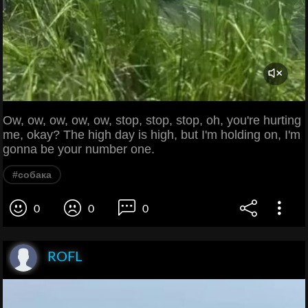
Ow, ow, ow, ow, ow, stop, stop, stop, oh, you're hurting
me, okay? The high day is high, but I'm holding on, I'm
gonna be your number one.
#собака
0
0
0
ROFL