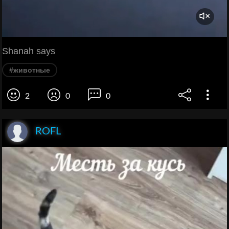
Shanah says
#животные
2
0
0
ROFL