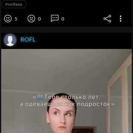
#собака
5
0
0
ROFL