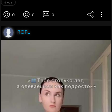
#кот
0
0
0
ROFL