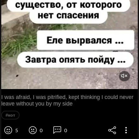
I was afraid, I was pitrified, kept thinking I could never
leave without you by my side
#кот
5
0
0