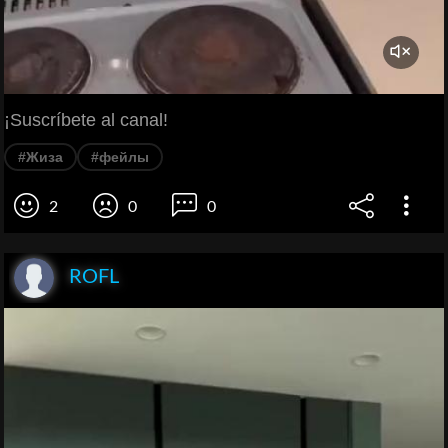
¡Suscríbete al canal!
#Жиза
#фейлы
2
0
0
ROFL