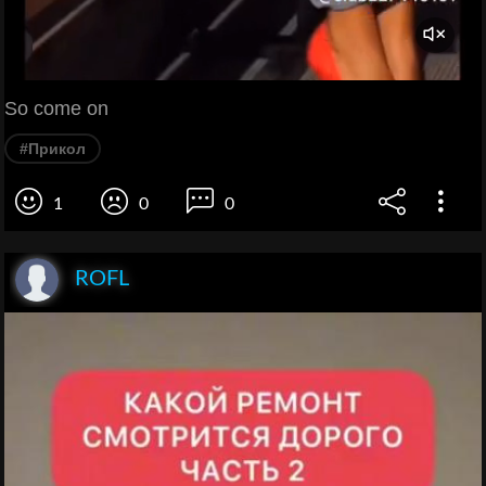
So come on
#Прикол
1
0
0
ROFL