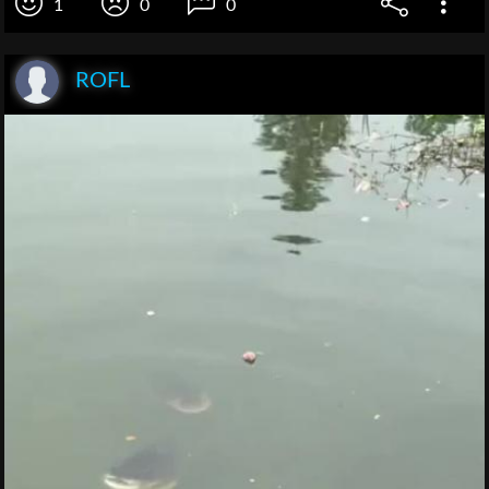
1
0
0
ROFL