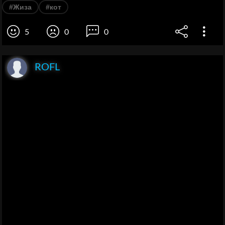
#Жиза
#кот
5
0
0
ROFL