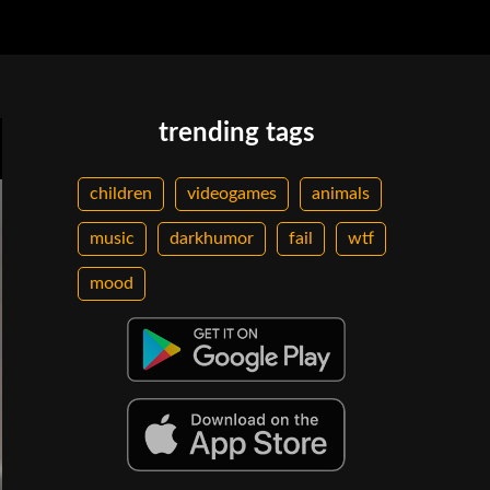
trending tags
children
videogames
animals
music
darkhumor
fail
wtf
mood