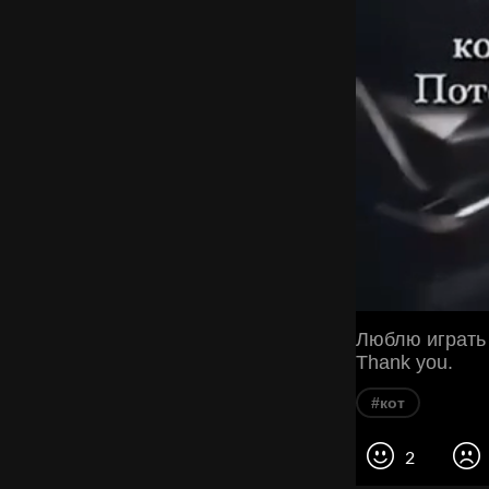
Люблю играть 
Thank you.
#кот
2