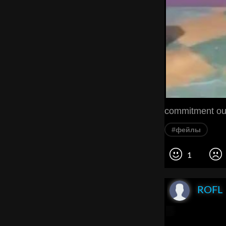
commitment out 
#фейлы
1
ROFL