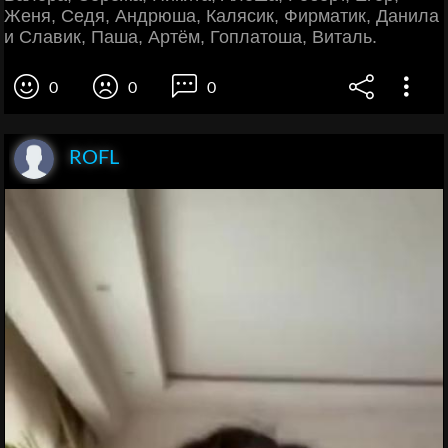
Женя, Седя, Андрюша, Калясик, Фирматик, Данила
и Славик, Паша, Артём, Гоплатоша, Виталь.
0
0
0
ROFL