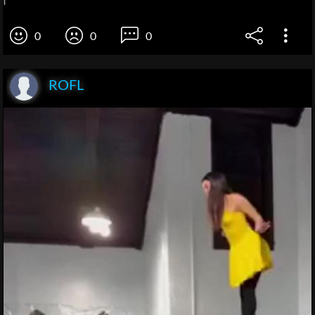
I
0
0
0
ROFL