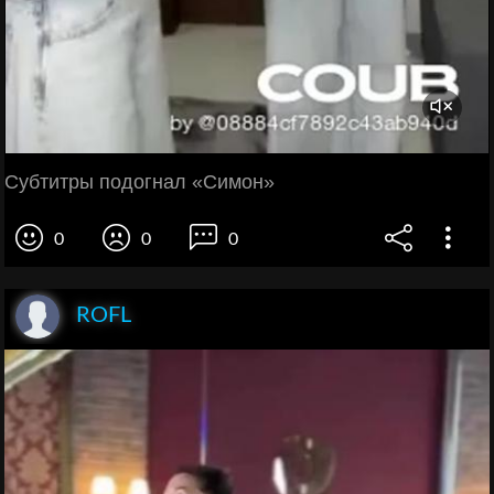
Субтитры подогнал «Симон»
0
0
0
ROFL