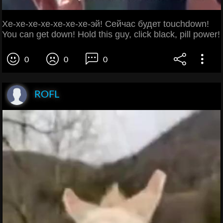
Хе-хе-хе-хе-хе-хе-хе-эй! Сейчас будет touchdown!
You can get down! Hold this guy, click black, pill power!
0
0
0
ROFL