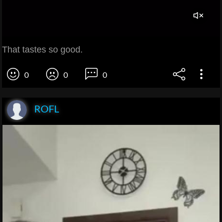
That tastes so good.
0
0
0
ROFL