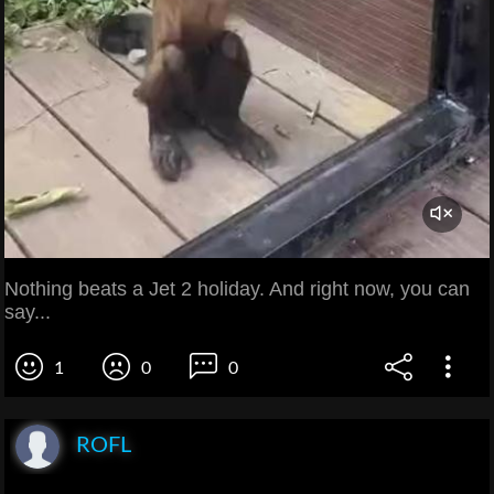
Nothing beats a Jet 2 holiday. And right now, you can
say...
1
0
0
ROFL