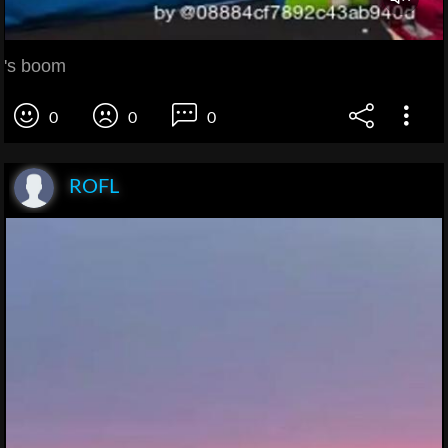
's boom
0
0
0
ROFL