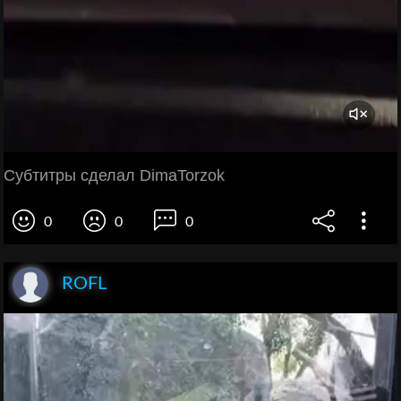
Субтитры сделал DimaTorzok
0
0
0
ROFL