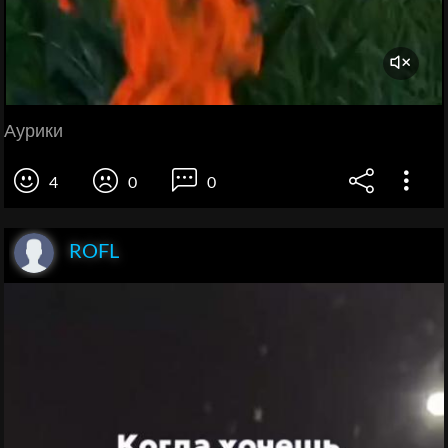
Аурики
4
0
0
ROFL