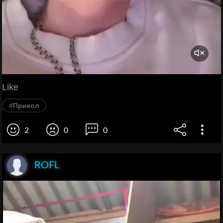
Like
#Прикол
2
0
0
ROFL