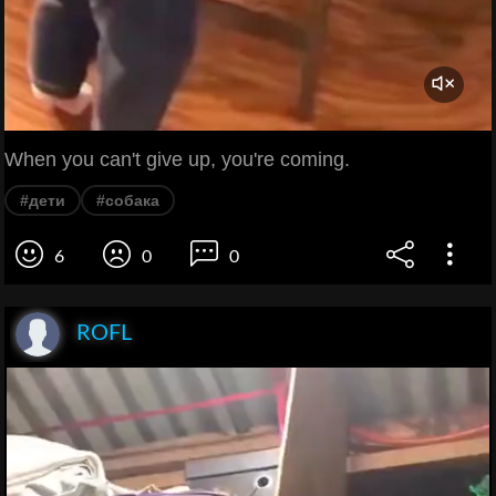
When you can't give up, you're coming.
#дети
#собака
6
0
0
ROFL