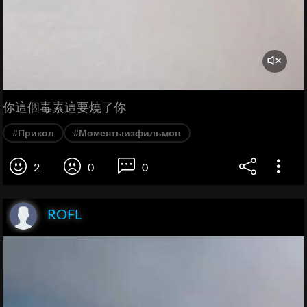
你這個毒素這要燒了你
#Прикол
#Моментыизфильмов
2
0
0
ROFL