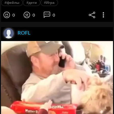
#фейлы
#дети
#Игра
0
0
0
ROFL