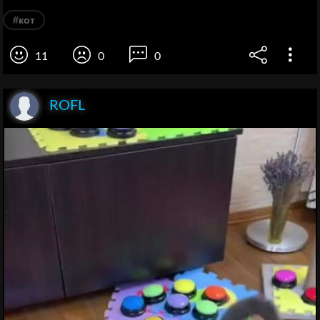
#кот
11
0
0
ROFL