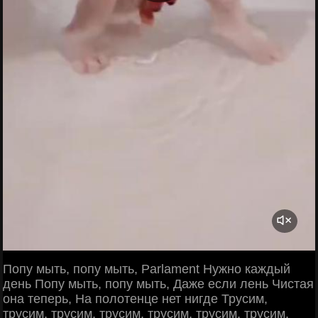
Попу мыть, попу мыть, Parlament Нужно каждый
день Попу мыть, попу мыть, Даже если лень Чистая
она теперь, На полотенце нет нигде Трусим,
трусим, трусим, трусим, трусим, трусим, трусим,