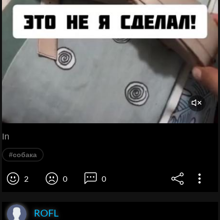
In
#собака
2
0
0
ROFL