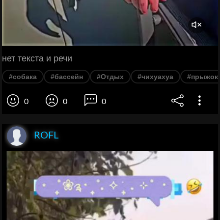
нет текста и речи
#собака
#бассейн
#Отдых
#чихуахуа
#прыжок
0
0
0
ROFL