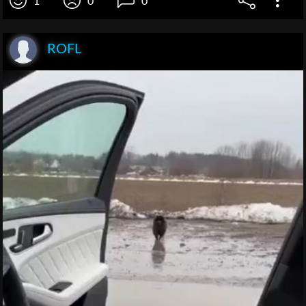
1
0
0
ROFL