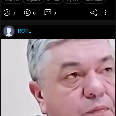
#собака
#щенок
#шпиц
#грязь
#машина
0
0
0
ROFL