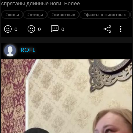
спрятаны длинные ноги. Более
#совы
#птицы
#животные
#факты о животных
0
0
0
ROFL