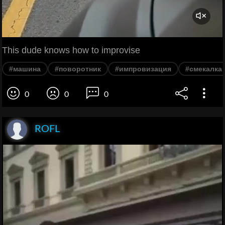
This dude knows how to improvise
#машина
#поворотник
#импровизация
#смекалка
0
0
0
ROFL