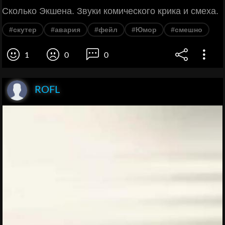
Сколько Экшена. Звуки комического крика и смеха.
#скутер
#авария
#фейл
#Юмор
#смешно
1
0
0
ROFL