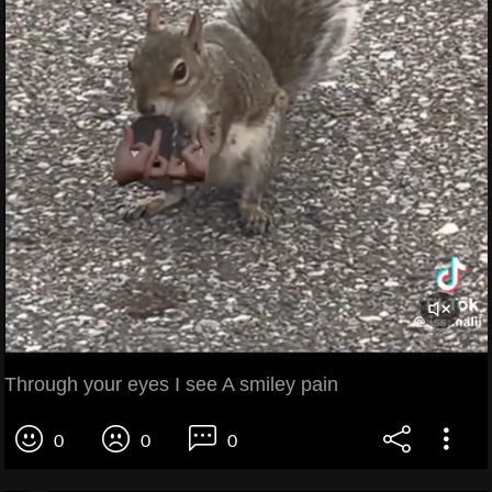
Through your eyes I see A smiley pain
0
0
0