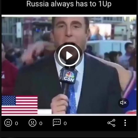
0
0
0