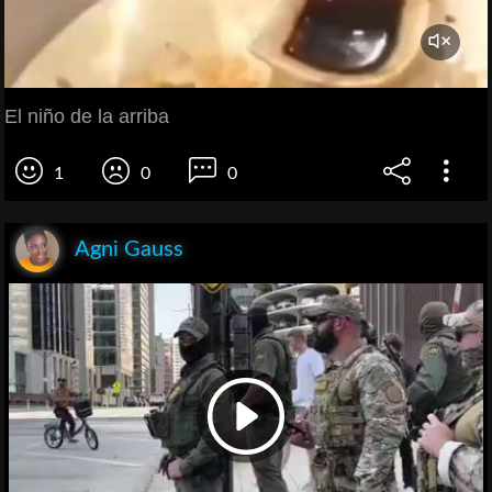
El niño de la arriba
1
0
0
Agni Gauss