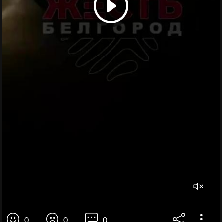
0
0
0