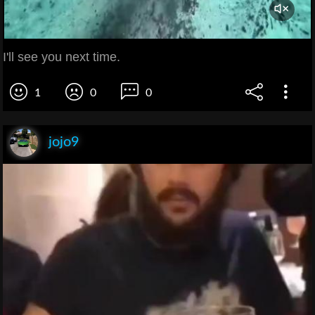
I'll see you next time.
1
0
0
jojo9