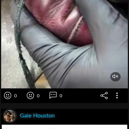
0
0
0
Gaie Houston