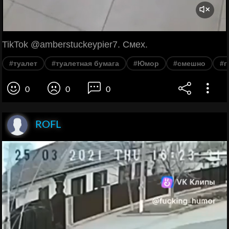
TikTok @amberstuckeypier7. Смех.
#туалет
#туалетная бумага
#Юмор
#смешно
#г
0
0
0
ROFL