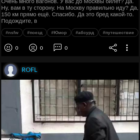
Очень много вагонов. У вас до Москвы билет? Да.
Ну, вам в ту сторону. На Москву правильно иду? Да,
150 км прямо ещё. Спасибо. Да это бред какой-то.
Подождите, в
#nsfw
#поезд
#Юмор
#абсурд
#путешествие
0
0
0
ROFL