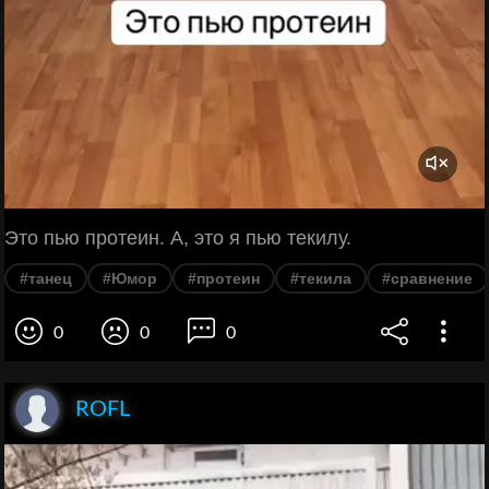
Это пью протеин. А, это я пью текилу.
#танец
#Юмор
#протеин
#текила
#сравнение
0
0
0
ROFL