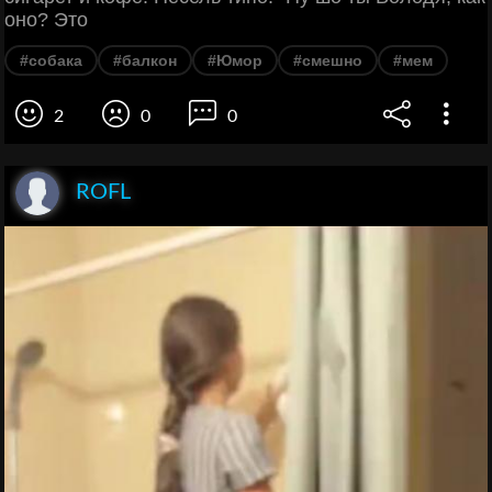
оно? Это
#собака
#балкон
#Юмор
#смешно
#мем
2
0
0
ROFL