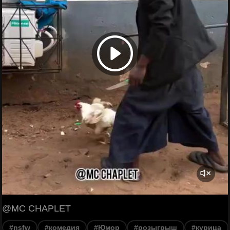
@MC CHAPLET
#nsfw
#комедия
#Юмор
#розыгрыш
#курица