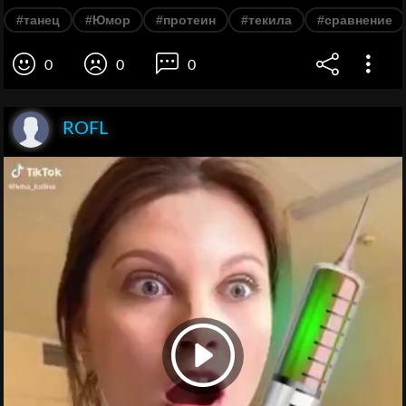
#танец
#Юмор
#протеин
#текила
#сравнение
0
0
0
ROFL