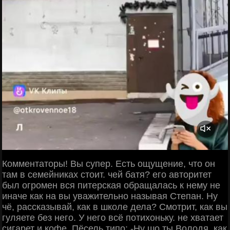
Комментаторы! Вы супер. Есть ощущение, что он
там в семейниках стоит. чей батя? его авторитет
был огромен вся питерская обращалась к нему не
иначе как на вы уважительно называя Степан. Ну
чё, рассказывай, как в школе дела? Смотрит, как вы
гуляете без него. У него всё потихоньку. не хватает
сигарет и кофе. Пёсель типо: -Ну шо ты Володя, как