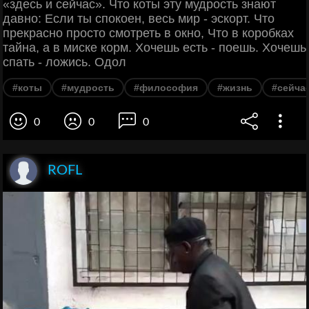
«здесь и сейчас». Что коты эту мудрость знают
давно: Если ты спокоен, весь мир - эскорт. Что
прекрасно просто смотреть в окно, Что в коробках
тайна, а в миске корм. Хочешь есть - поешь. Хочешь
спать - ложись. Одол
#коты
#мудрость
#философия
#жизнь
#сейча
0
0
0
ROFL