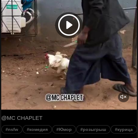
@MC CHAPLET
#nsfw
#комедия
#Юмор
#розыгрыш
#курица