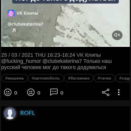
25 / 03 / 2021 THU 16:23-16:24 VK Клипы
@fucking_humor @clubekaterina7 Только наш
русский человек мог до такого додуматься
#машина
#автомобиль
#багажник
#тачка
#садо
0
0
0
ROFL