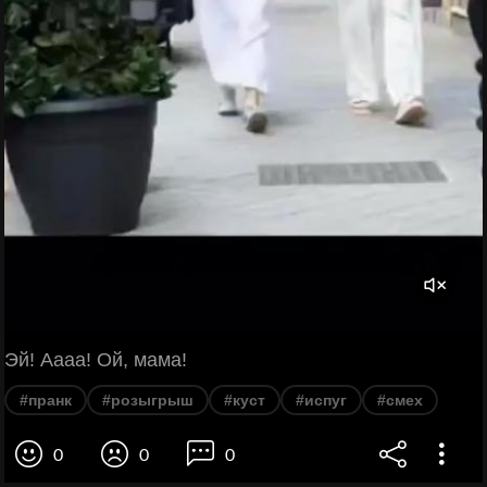
Эй! Аааа! Ой, мама!
#пранк
#розыгрыш
#куст
#испуг
#смех
0
0
0