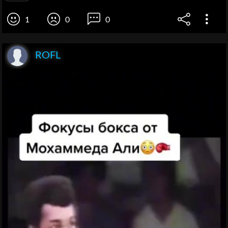
1
0
0
ROFL