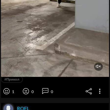
#Прикол
1
0
0
ROFL