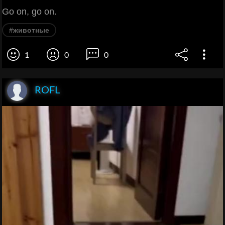
Go on, go on.
#животные
1
0
0
ROFL