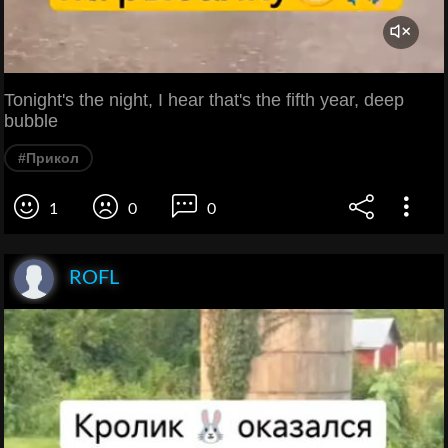
Tonight's the night, I hear that's the fifth year, deep
bubble
#Прикол
1
0
0
ROFL