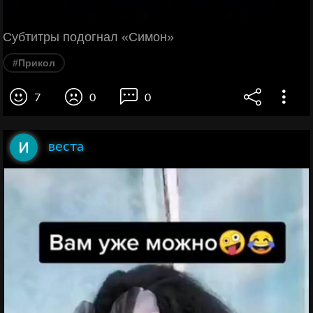
Субтитры подогнал «Симон»
#Прикол
7
0
0
веста