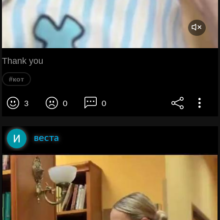
Thank you
#кот
3
0
0
веста