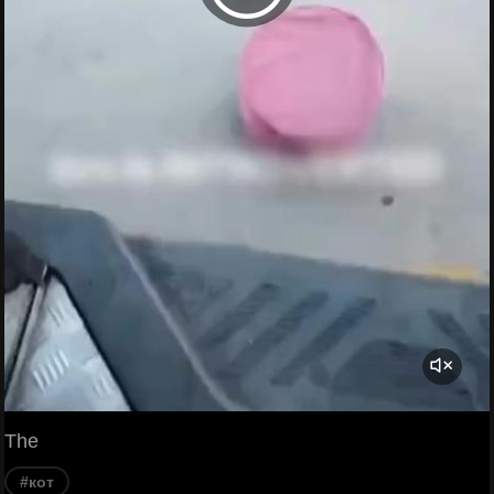
The
#кот