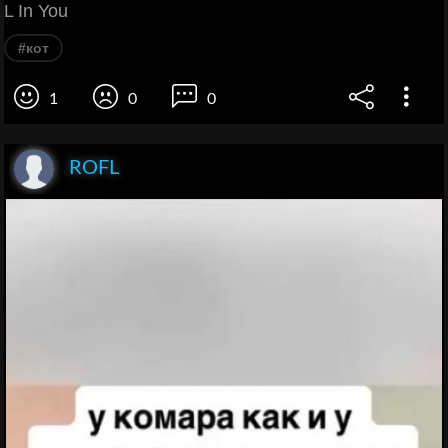
L In You
#кот
1
0
0
ROFL