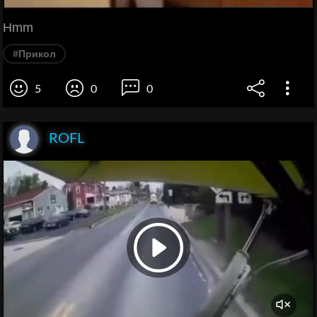
Hmm
#Прикол
5
0
0
ROFL