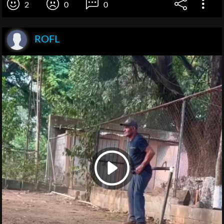
2
0
0
ROFL