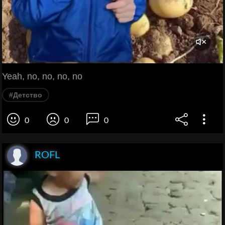
Yeah, no, no, no, no
#Детство
0
0
0
ROFL