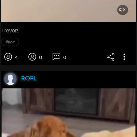
Trevor!
#кот
4
0
0
ROFL