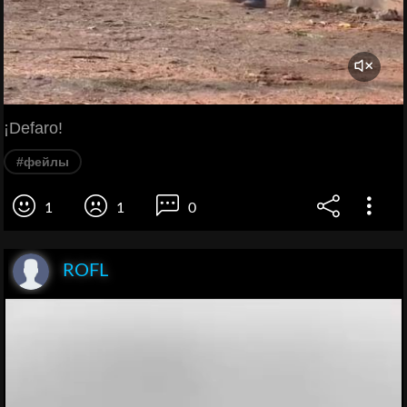
¡Defaro!
#фейлы
1
1
0
ROFL