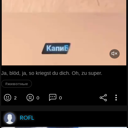
Ja, blöd, ja, so kriegst du dich. Oh, zu super.
#животные
2
0
0
ROFL