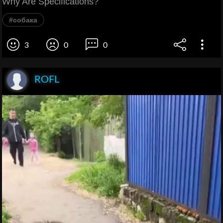
Why Are Specifications?
#собака
3
0
0
ROFL