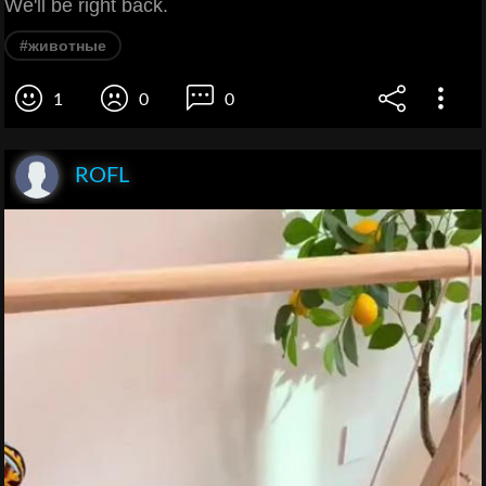
We'll be right back.
#животные
1
0
0
ROFL