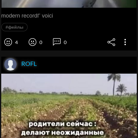
modern recordГ voici
#фейлы
4
0
0
ROFL