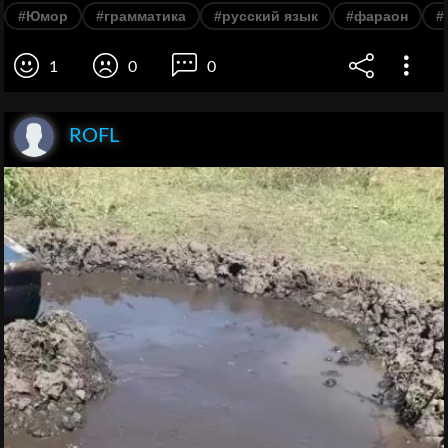
#Юмор
#грамматика
#русский язык
#фараон
#
1
0
0
ROFL