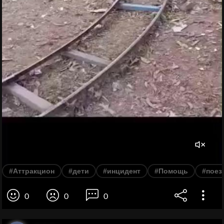
#Аттракцион
#дети
#инцидент
#Помощь
#поез
0
0
0