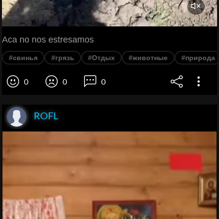
Aca no nos estresamos
#свинья
#грязь
#Отдых
#животные
#природа
0
0
0
ROFL