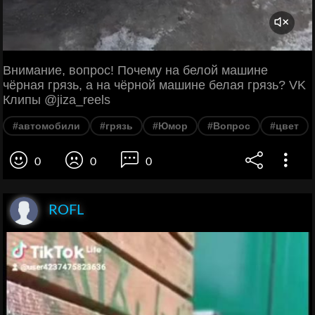
Внимание, вопрос! Почему на белой машине
чёрная грязь, а на чёрной машине белая грязь? VK
Клипы @jiza_reels
#автомобили
#грязь
#Юмор
#Вопрос
#цвет
0
0
0
ROFL