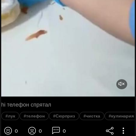
hi телефон спрятал
#лук
#телефон
#Сюрприз
#чистка
#кулинария
0
0
0