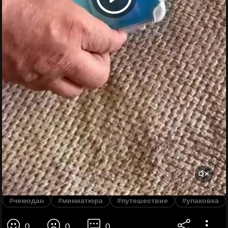
#чемодан
#миниатюра
#путешествие
#упаковка
0
0
0