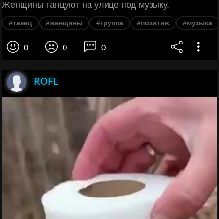
Женщины танцуют на улице под музыку.
#танец
#женщины
#группа
#позитив
#музыка
0
0
0
ROFL