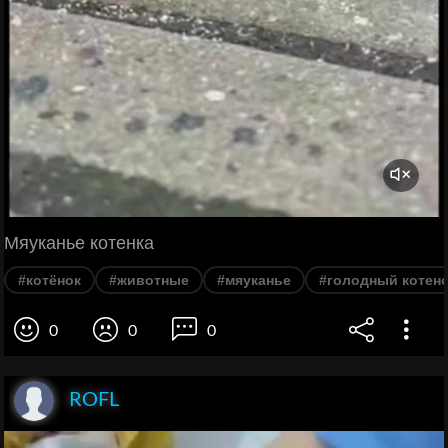
Мяуканье котенка
#котёнок
#животные
#мяуканье
#голодный котен
0
0
0
ROFL